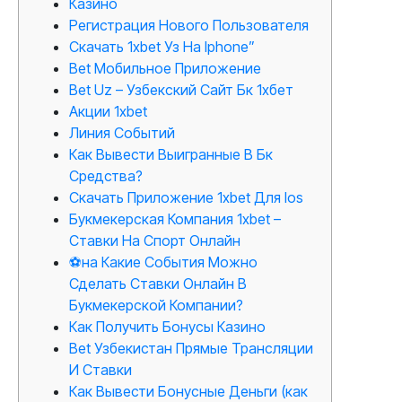
Казино
Регистрация Нового Пользователя
Скачать 1xbet Уз На Iphone”
Bet Мобильное Приложение
Bet Uz – Узбекский Сайт Бк 1хбет
Акции 1xbet
Линия Событий
Как Вывести Выигранные В Бк
Средства?
Скачать Приложение 1xbet Для Ios
Букмекерская Компания 1xbet –
Ставки На Спорт Онлайн
⚽на Какие События Можно
Сделать Ставки Онлайн В
Букмекерской Компании?
Как Получить Бонусы Казино
Bet Узбекистан Прямые Трансляции
И Ставки
Как Вывести Бонусные Деньги (как