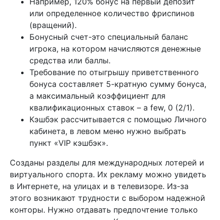
Например, 120% бонус на первый депозит
или определенное количество фриспинов
(вращений).
Бонусный счет-это специальный баланс
игрока, на котором начисляются денежные
средства или баллы.
Требование по отыгрышу приветственного
бонуса составляет 5-кратную сумму бонуса,
а максимальный коэффициент для
квалификационных ставок – a few, 0 (2/1).
Кэшбэк рассчитывается с помощью Личного
кабинета, в левом меню нужно выбрать
пункт «VIP кэшбэк».
Созданы разделы для международных лотерей и
виртуального спорта. Их рекламу можно увидеть
в Интернете, на улицах и в телевизоре. Из-за
этого возникают трудности с выбором надежной
конторы. Нужно отдавать предпочтение только