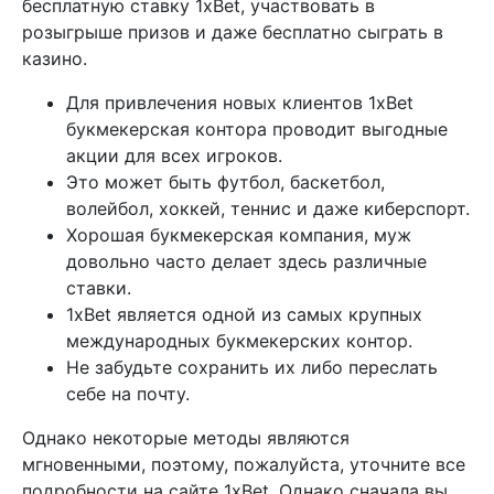
бесплатную ставку 1xBet, участвовать в
розыгрыше призов и даже бесплатно сыграть в
казино.
Для привлечения новых клиентов 1xBet
букмекерская контора проводит выгодные
акции для всех игроков.
Это может быть футбол, баскетбол,
волейбол, хоккей, теннис и даже киберспорт.
Хорошая букмекерская компания, муж
довольно часто делает здесь различные
ставки.
1xBet является одной из самых крупных
международных букмекерских контор.
Не забудьте сохранить их либо переслать
себе на почту.
Однако некоторые методы являются
мгновенными, поэтому, пожалуйста, уточните все
подробности на сайте 1xBet. Однако сначала вы