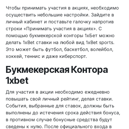
Чтобы принимать участия в акциях, необходимо
осуществить небольшие настройки. Зайдите в
личный кабинет и поставьте галочку напротив
строки «Принимать участия в акциях». С
помощью букмекерской конторы 1хБет можно
делать 1xBet ставки на любой вид 1xBet sports.
Это может быть футбол, баскетбол, волейбол,
хоккей, теннис и даже киберспорт.
Букмекерская Контора
1xbet
Для участия в акции необходимо ежедневно
повышать свой личный рейтинг, делая ставки.
События, выбранные для ставок, должны быть
выполнены до истечения срока действия бонуса,
в противном случае бонусные средства будут
сведены к нулю. После официального входа в