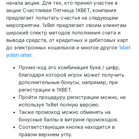
начала акции. Для тех, кто принял участие в
акции Счастливая Пятница 1XBET, компания
предлагает попытать счастья на следующем
мероприятии. 1xBet предлагает своим клиентам
широкий спектр методов пополнения счета и
вывода средств, от кредитных и дебетовых карт
до электронных кошельков и многое другое
1xbet
yutish sirlari
.
Промо-код это комбинация букв / цифр,
благодаря которой игрок может получить
дополнительные бонусы, например, при
регистрации в 1XBET.
Пройти процедуру регистрации можно, не
используя 1xBet полную версию.
Также промокод можно обменять на
бонусные баллы в витрине промокодов.
Соответствующая кнопка находится в
правом верхнем углу.