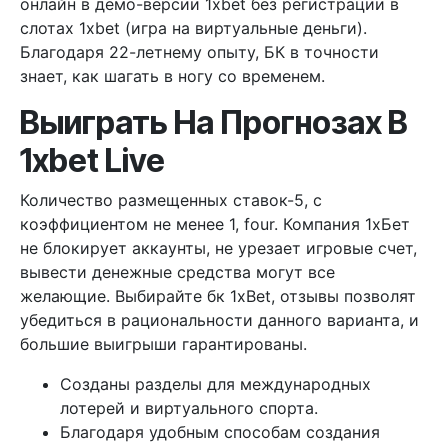
онлайн в демо-версии 1xbet без регистрации в
слотах 1xbet (игра на виртуальные деньги).
Благодаря 22-летнему опыту, БК в точности
знает, как шагать в ногу со временем.
Выиграть На Прогнозах В
1xbet Live
Количество размещенных ставок-5, с
коэффициентом не менее 1, four. Компания 1хБет
не блокирует аккаунты, не урезает игровые счет,
вывести денежные средства могут все
желающие. Выбирайте бк 1xBet, отзывы позволят
убедиться в рациональности данного варианта, и
большие выигрыши гарантированы.
Созданы разделы для международных
лотерей и виртуального спорта.
Благодаря удобным способам создания