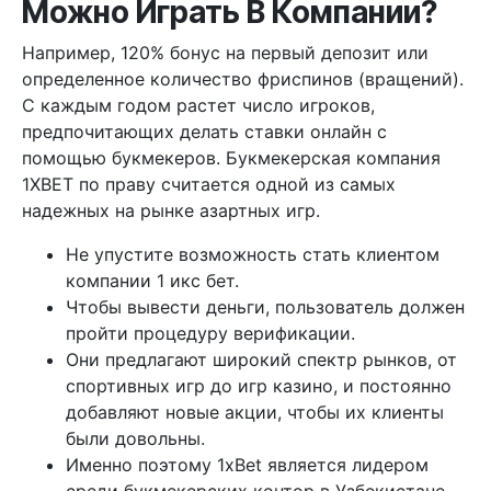
Можно Играть В Компании?
Например, 120% бонус на первый депозит или
определенное количество фриспинов (вращений).
С каждым годом растет число игроков,
предпочитающих делать ставки онлайн с
помощью букмекеров. Букмекерская компания
1XBET по праву считается одной из самых
надежных на рынке азартных игр.
Не упустите возможность стать клиентом
компании 1 икс бет.
Чтобы вывести деньги, пользователь должен
пройти процедуру верификации.
Они предлагают широкий спектр рынков, от
спортивных игр до игр казино, и постоянно
добавляют новые акции, чтобы их клиенты
были довольны.
Именно поэтому 1xBet является лидером