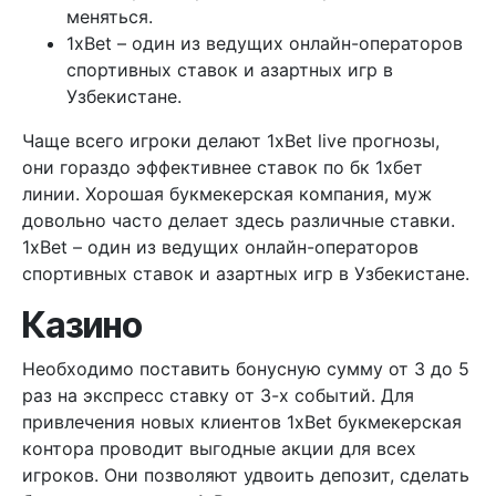
меняться.
1xBet – один из ведущих онлайн-операторов
спортивных ставок и азартных игр в
Узбекистане.
Чаще всего игроки делают 1xBet live прогнозы,
они гораздо эффективнее ставок по бк 1хбет
линии. Хорошая букмекерская компания, муж
довольно часто делает здесь различные ставки.
1xBet – один из ведущих онлайн-операторов
спортивных ставок и азартных игр в Узбекистане.
Казино
Необходимо поставить бонусную сумму от 3 до 5
раз на экспресс ставку от 3-х событий. Для
привлечения новых клиентов 1xBet букмекерская
контора проводит выгодные акции для всех
игроков. Они позволяют удвоить депозит, сделать