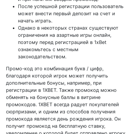
После успешной регистрации пользователь
может внести первый депозит на счет и
начать играть.
Однако в некоторых странах существуют
ограничения на азартные игры онлайн,
поэтому перед регистрацией в 1xBet
ознакомьтесь с местным
законодательством.
Промо-код это комбинация букв / цифр,
благодаря которой игрок может получить
дополнительные бонусы, например, при
регистрации в 1XBET. Также промокод можно
обменять на бонусные баллы в витрине
промокодов. 1XBET всегда радует покупателей
сюрпризами, и одним из способов получения
промокода является день рождения игрока. Он
получит промокод на бесплатную ставку,
уведомление о которой будет отправлено игроку