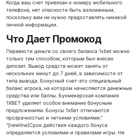
Когда ваш счет привязан к номеру мобильного
телефона, нет опасности быть взломанным,
поскольку вам не нужно предоставлять никакой
личной информации.
Что Дает Промокод
Перевести деньги со своего баланса 1xbet можно
только тем способом, которым был внесен
депозит. Вывод средств может занять от
нескольких минут до 7 дней, в зависимости от
типа вывода. Бонусный счет-это специальный
баланс игрока, на котором начисляются денежные
средства или баллы. Букмекерская компания
1XBET уделяет особое внимание бонусным
предложениям. Бонусы 1хбет отличаются
прозрачностью и четкими условиями.”
“[newline]Срок действия каждого бонуса
определяется условиями и правилами игры. Не