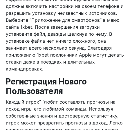
должны включить настройки на своем телефоне и
разрешить установку неизвестных источников.
Выберите “Приложение для смартфонов” в меню
сайта 1xbet. После завершения загрузки
установите файл, дважды щелкнув по нему. В
установке файла нет ничего сложного, она
занимает всего несколько секунд. Благодаря
приложению 1xbet поклонники Apple могут делать
ставки даже в поездках и длительных
командировках.
Регистрация Нового
Пользователя
Каждый игрок” “любит составлять прогнозы на
исход игры его любимой команды. Используя
собственные знания и достоверную статистику,
игрок может превратить прогнозы в доход. Легко
сопоставив вероятность исхода того или иного