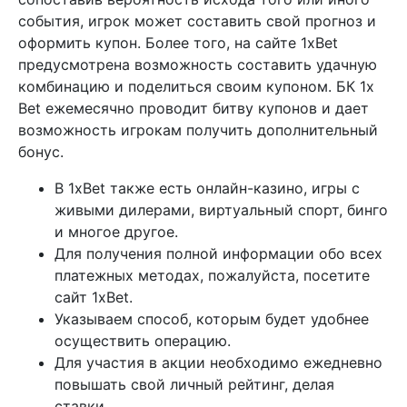
события, игрок может составить свой прогноз и
оформить купон. Более того, на сайте 1xBet
предусмотрена возможность составить удачную
комбинацию и поделиться своим купоном. БК 1x
Bet ежемесячно проводит битву купонов и дает
возможность игрокам получить дополнительный
бонус.
В 1xBet также есть онлайн-казино, игры с
живыми дилерами, виртуальный спорт, бинго
и многое другое.
Для получения полной информации обо всех
платежных методах, пожалуйста, посетите
сайт 1xBet.
Указываем способ, которым будет удобнее
осуществить операцию.
Для участия в акции необходимо ежедневно
повышать свой личный рейтинг, делая
ставки.