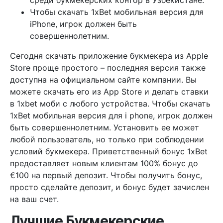
среди букмекерских контор в Узбекистане.
Чтобы скачать 1xBet мобильная версия для
iPhone, игрок должен быть
совершеннолетним.
Сегодня скачать приложение букмекера из Apple
Store проще простого – последняя версия также
доступна на официальном сайте компании. Вы
можете скачать его из App Store и делать ставки
в 1xbet моби с любого устройства. Чтобы скачать
1xBet мобильная версия для i phone, игрок должен
быть совершеннолетним. Установить ее может
любой пользователь, но только при соблюдении
условий букмекера. Приветственный бонус 1xBet
предоставляет новым клиентам 100% бонус до
€100 на первый депозит. Чтобы получить бонус,
просто сделайте депозит, и бонус будет зачислен
на ваш счет.
Лучшие Букмекерские