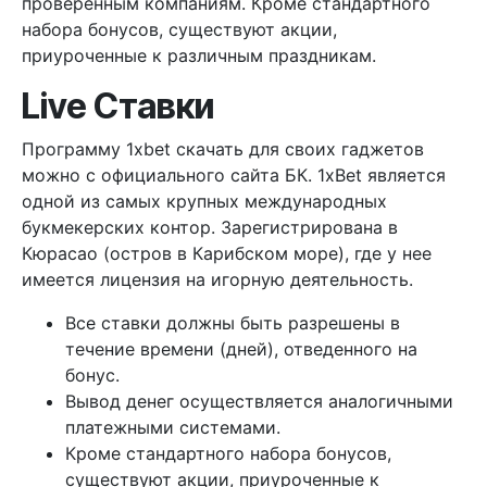
проверенным компаниям. Кроме стандартного
набора бонусов, существуют акции,
приуроченные к различным праздникам.
Live Ставки
Программу 1xbet скачать для своих гаджетов
можно с официального сайта БК. 1xBet является
одной из самых крупных международных
букмекерских контор. Зарегистрирована в
Кюрасао (остров в Карибском море), где у нее
имеется лицензия на игорную деятельность.
Все ставки должны быть разрешены в
течение времени (дней), отведенного на
бонус.
Вывод денег осуществляется аналогичными
платежными системами.
Кроме стандартного набора бонусов,
существуют акции, приуроченные к