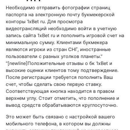
Необходимо отправить фотографии страниц
паспорта на электронную почту букмекерской
конторы 1xBet ru. Для просмотра
видеотрансляций необходимо войти в учетную
запись сайта 1xBet ru и пополнить игровой счет на
минимальную сумму. Клиентами букмекера
являются игроки из стран СНГ, иностранные
пользователи с разных уголков планеты.”
“[newline]Положительные отзывы о бк 1xBet и
высокие оценки клиентов тому подтверждение.
После регистрации требуется пополнить Ваш
счет, чтобы сделать свою первую ставку.
Соответствующая кнопка находится в правом
верхнем углу. Стоит отметить, что пополнение и
вывод средств обрабатываются круглосуточно.
Это может быть связано с настройкой вашего
мобильного телефона, в котором вы должны