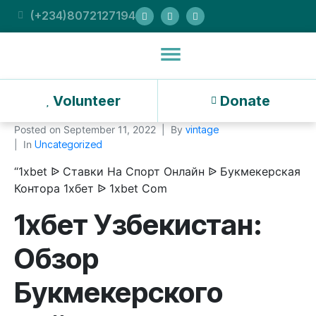
(+234)8072127194
Our Programs
Contact Us
Volunteer
Donate
Posted on
September 11, 2022
By
vintage
In
Uncategorized
“1xbet ᐉ Ставки На Спорт Онлайн ᐉ Букмекерская
Контора 1хбет ᐉ 1xbet Com
1хбет Узбекистан:
Обзор
Букмекерского