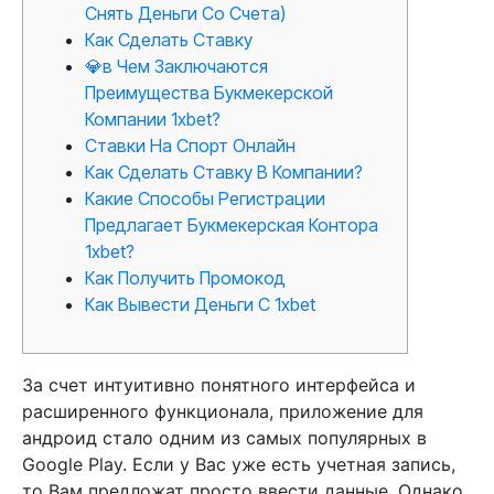
Снять Деньги Со Счета)
Как Сделать Ставку
💎в Чем Заключаются
Преимущества Букмекерской
Компании 1xbet?
Ставки На Спорт Онлайн
Как Сделать Ставку В Компании?
Какие Способы Регистрации
Предлагает Букмекерская Контора
1xbet?
Как Получить Промокод
Как Вывести Деньги С 1xbet
За счет интуитивно понятного интерфейса и
расширенного функционала, приложение для
андроид стало одним из самых популярных в
Google Play. Если у Вас уже есть учетная запись,
то Вам предложат просто ввести данные. Однако