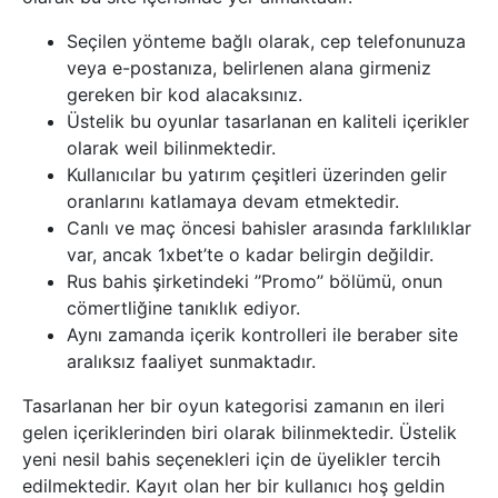
Seçilen yönteme bağlı olarak, cep telefonunuza
veya e-postanıza, belirlenen alana girmeniz
gereken bir kod alacaksınız.
Üstelik bu oyunlar tasarlanan en kaliteli içerikler
olarak weil bilinmektedir.
Kullanıcılar bu yatırım çeşitleri üzerinden gelir
oranlarını katlamaya devam etmektedir.
Canlı ve maç öncesi bahisler arasında farklılıklar
var, ancak 1xbet’te o kadar belirgin değildir.
Rus bahis şirketindeki ’’Promo’’ bölümü, onun
cömertliğine tanıklık ediyor.
Aynı zamanda içerik kontrolleri ile beraber site
aralıksız faaliyet sunmaktadır.
Tasarlanan her bir oyun kategorisi zamanın en ileri
gelen içeriklerinden biri olarak bilinmektedir. Üstelik
yeni nesil bahis seçenekleri için de üyelikler tercih
edilmektedir. Kayıt olan her bir kullanıcı hoş geldin