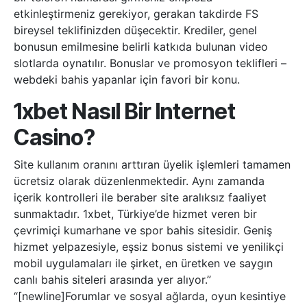
etkinleştirmeniz gerekiyor, gerakan takdirde FS
bireysel teklifinizden düşecektir. Krediler, genel
bonusun emilmesine belirli katkıda bulunan video
slotlarda oynatılır. Bonuslar ve promosyon teklifleri –
webdeki bahis yapanlar için favori bir konu.
1xbet Nasıl Bir Internet
Casino?
Site kullanım oranını arttıran üyelik işlemleri tamamen
ücretsiz olarak düzenlenmektedir. Aynı zamanda
içerik kontrolleri ile beraber site aralıksız faaliyet
sunmaktadır. 1xbet, Türkiye’de hizmet veren bir
çevrimiçi kumarhane ve spor bahis sitesidir. Geniş
hizmet yelpazesiyle, eşsiz bonus sistemi ve yenilikçi
mobil uygulamaları ile şirket, en üretken ve saygın
canlı bahis siteleri arasında yer alıyor.”
“[newline]Forumlar ve sosyal ağlarda, oyun kesintiye