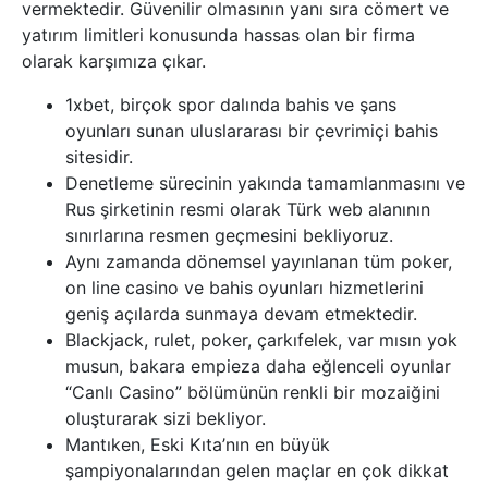
vermektedir. Güvenilir olmasının yanı sıra cömert ve
yatırım limitleri konusunda hassas olan bir firma
olarak karşımıza çıkar.
1xbet, birçok spor dalında bahis ve şans
oyunları sunan uluslararası bir çevrimiçi bahis
sitesidir.
Denetleme sürecinin yakında tamamlanmasını ve
Rus şirketinin resmi olarak Türk web alanının
sınırlarına resmen geçmesini bekliyoruz.
Aynı zamanda dönemsel yayınlanan tüm poker,
on line casino ve bahis oyunları hizmetlerini
geniş açılarda sunmaya devam etmektedir.
Blackjack, rulet, poker, çarkıfelek, var mısın yok
musun, bakara empieza daha eğlenceli oyunlar
“Canlı Casino” bölümünün renkli bir mozaiğini
oluşturarak sizi bekliyor.
Mantıken, Eski Kıta’nın en büyük
şampiyonalarından gelen maçlar en çok dikkat