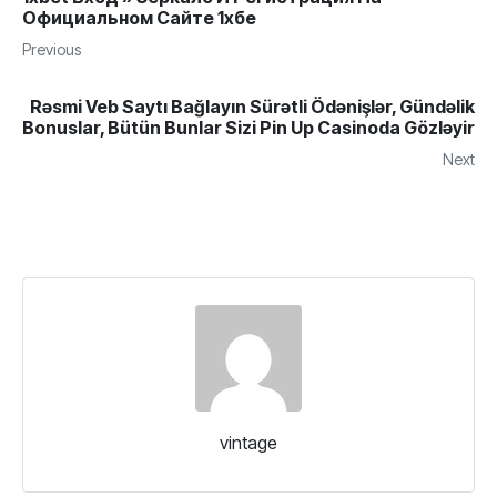
Официальном Сайте 1хбе
Previous
Rəsmi Veb Saytı Bağlayın️ Sürətli Ödənişlər, Gündəlik
Bonuslar, Bütün Bunlar Sizi Pin Up Casinoda Gözləyir
Next
vintage