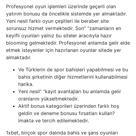
Profesyonel oyun işlemleri üzerinde geçerli olan
yatırım bonusu da öncelikle sistemde yer almaktadır.
Yeni nesil farklı oyun çeşitleri ile beraber site
sorunsuz hizmet vermektedir. Son” “zamanların en
keyifli oyunları yalnız bu siteler aracılıyla hazır
blooming gelmektedir. Profesyonel anlamda gelir elde
etmek isteyenler için hazırlanan oyunlar sitede yer
almaktadır.
Ve Türklerin de spor bahisleri yapabilmesi ve bu
bahis şirketinin diğer hizmetlerini kullanabilmesi
harika.
Yeni nesil” “kayıt avantajları bu anlamda gelir
oranlarını yükseltmektedir.
Aktif bonus kategorileri üzerinden farklı hoş
geldin ve deneme bonusu fırsatları kullan?
lmakta ve tercih edilemektedir.
1xbet, birçok spor dalında bahis ve şans oyunları