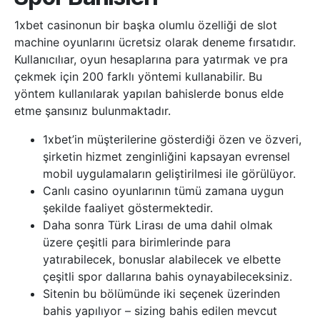
1xbet casinonun bir başka olumlu özelliği de slot
machine oyunlarını ücretsiz olarak deneme fırsatıdır.
Kullanıcılıar, oyun hesaplarına para yatırmak ve pra
çekmek için 200 farklı yöntemi kullanabilir. Bu
yöntem kullanılarak yapılan bahislerde bonus elde
etme şansınız bulunmaktadır.
1xbet’in müşterilerine gösterdiği özen ve özveri,
şirketin hizmet zenginliğini kapsayan evrensel
mobil uygulamaların geliştirilmesi ile görülüyor.
Canlı casino oyunlarının tümü zamana uygun
şekilde faaliyet göstermektedir.
Daha sonra Türk Lirası de uma dahil olmak
üzere çeşitli para birimlerinde para
yatırabilecek, bonuslar alabilecek ve elbette
çeşitli spor dallarına bahis oynayabileceksiniz.
Sitenin bu bölümünde iki seçenek üzerinden
bahis yapılıyor – sizing bahis edilen mevcut