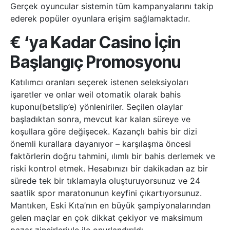
Gerçek oyuncular sistemin tüm kampanyalarını takip
ederek popüler oyunlara erişim sağlamaktadır.
€ ‘ya Kadar Casino İçin
Başlangıç Promosyonu
Katılımcı oranları seçerek istenen seleksiyoları
işaretler ve onlar weil otomatik olarak bahis
kuponu(betslip’e) yönleniriler. Seçilen olaylar
başladıktan sonra, mevcut kar kalan süreye ve
koşullara göre değişecek. Kazançlı bahis bir dizi
önemli kurallara dayanıyor – karşılaşma öncesi
faktörlerin doğru tahmini, ılımlı bir bahis derlemek ve
riski kontrol etmek. Hesabınızı bir dakikadan az bir
sürede tek bir tıklamayla oluşturuyorsunuz ve 24
saatlik spor maratonunun keyfini çıkartıyorsunuz.
Mantıken, Eski Kıta’nın en büyük şampiyonalarından
gelen maçlar en çok dikkat çekiyor ve maksimum