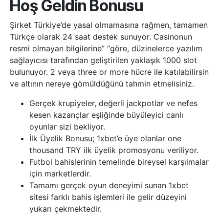
Hoş Geldin Bonusu
Şirket Türkiye’de yasal olmamasına rağmen, tamamen
Türkçe olarak 24 saat destek sunuyor. Casinonun
resmi olmayan bilgilerine” “göre, düzinelerce yazılım
sağlayıcısı tarafından geliştirilen yaklaşık 1000 slot
bulunuyor. 2 veya three or more hücre ile katılabilirsin
ve altının nereye gömüldüğünü tahmin etmelisiniz.
Gerçek krupiyeler, değerli jackpotlar ve nefes
kesen kazançlar eşliğinde büyüleyici canlı
oyunlar sizi bekliyor.
İlk Üyelik Bonusu; 1xbet’e üye olanlar one
thousand TRY ilk üyelik promosyonu veriliyor.
Futbol bahislerinin temelinde bireysel karşılmalar
için marketlerdir.
Tamamı gerçek oyun deneyimi sunan 1xbet
sitesi farklı bahis işlemleri ile gelir düzeyini
yukarı çekmektedir.