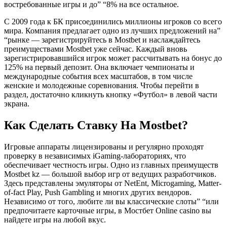
востребованные игры и до” “8% на все остальное.
С 2009 года к БК присоединились миллионы игроков со всего
мира. Компания предлагает одно из лучших предложений на”
“рынке — зарегистрируйтесь в Mostbet и наслаждайтесь
преимуществами Mostbet уже сейчас. Каждый вновь
зарегистрировавшийся игрок может рассчитывать на бонус до
125% на первый депозит. Она включает чемпионаты и
международные события всех масштабов, в том числе
женские и молодежные соревнования. Чтобы перейти в
раздел, достаточно кликнуть кнопку «Футбол» в левой части
экрана.
Как Сделать Ставку На Mostbet?
Игровые аппараты лицензированы и регулярно проходят
проверку в независимых iGaming-лабораториях, что
обеспечивает честность игры. Одно из главных преимуществ
Mostbet kz — большой выбор игр от ведущих разработчиков.
Здесь представлены эмуляторы от NetEnt, Microgaming, Matter-
of-fact Play, Push Gambling и многих других вендоров.
Независимо от того, любите ли вы классические слоты” “или
предпочитаете карточные игры, в Мостбет Online casino вы
найдете игры на любой вкус.