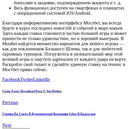
бонусами и акциями, подтверждением аккаунта и т. д.
Весь функционал доступен на смартфонах и планшетах
с операционной системой iOS/Android.
Благодаря информативному интерфейсу Мостбет, вы всегда
будете в курсе последних новостей и событий в мире хоккея.
Здесь каждая ставка становится частью большой игры и может
принести не только удовольствие, но и хороший выигрыш. В
Mostbet найдется множество вариантов для любого игрока —
как для поклонников Большого Шлема, так и для любителей
скромных турниров. Погрузитесь в увлекательный мир этой
великой игры и ощутите адреналин от каждого удара на корте.
Раскройте свой талант и сделайте удачную ставку на теннис в
Мостбет прямо сейчас.
Facebook
Twitter
LinkedIn
Como Fazer Download Para U Seu Deskto
Previous
Ставки На Спорт В Букмекерской Компании 1xbet В Казахстан
Next