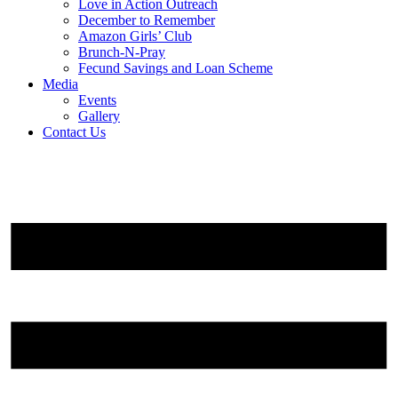
Love in Action Outreach
December to Remember
Amazon Girls’ Club
Brunch-N-Pray
Fecund Savings and Loan Scheme
Media
Events
Gallery
Contact Us