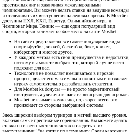
престижных лиг и заканчивая международными
чемпионатами. Вы можете делать ставки на ведущие команды
и отслеживать их выступления на ледовых аренах. В Мостбет
доступны НХЛ, КХЛ, Евротур, Олимпийские игры и
Чемпионат Мира. Теннис — еще один популярный вид
спорта, который занимает особое место на сайте Mostbet.
На сайте представлены все самые популярные виды
спорта-футбол, хоккей, баскетбол, бокс, крикет,
киберспорт и многое другое.
У каждого метода есть свои преимущества и недостатки,
поэтому вы можете выбрать тот, который лучше всего
подходит для вас.
Технология не позволяет вмешиваться в игровой
процесс, делает его максимально понятным и позволяет
игроку самостоятельно разрабатывать стратегии.
Для Mostbet kz бонусы — не просто маркетинговый
инструмент, а увеличить шанс на выигрыш для игроков.
Mostbet не взимает комиссию, но, скорее всего, это
произойдет со стороны выбранной системы.
Здесь широкий выбором турниров и матчей высшего уровня,
включая самые престижные соревнования. Вы можете делать
ставки на известных теннисистов и следить за их
выступлениями” “на кортах по всему миру. Среди карточных