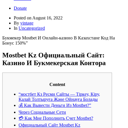
Donate
Posted on
August 16, 2022
By
vintage
In
Uncategorized
Букмекер Mostbet И Онлайн-казино В Казахстане Код На
Бонус 150%”
Mostbet Kz Официальный Сайт:
Казино И Букмекерская Контора
Content
“мостбет Кз Ресми Сайты — Тіркеу, Кіру,
Қалай Толтыруға Және Ойнауға Болады
💰 Как Вывести Деньги Из Mostbet?”
Через Социальные Сети
💳 Как Мне Пополнить Счет Mostbet?
Официальный Сайт Mostbet Kz