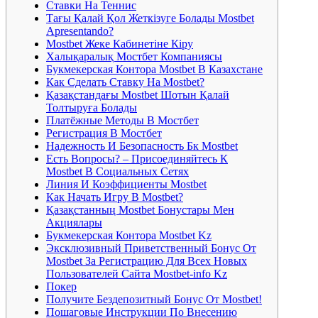
Ставки На Теннис
Тағы Қалай Қол Жеткізуге Болады Mostbet
Apresentando?
Mostbet Жеке Кабинетіне Кіру
Халықаралық Мостбет Компаниясы
Букмекерская Контора Mostbet В Казахстане
Как Сделать Ставку На Mostbet?
Қазақстандағы Mostbet Шотын Қалай
Толтыруға Болады
Платёжные Методы В Мостбет
Регистрация В Мостбет
Надежность И Безопасность Бк Mostbet
Есть Вопросы? – Присоединяйтесь К
Mostbet В Социальных Сетях
Линия И Коэффициенты Mostbet
Как Начать Игру В Mostbet?
Қазақстанның Mostbet Бонустары Мен
Акциялары
Букмекерская Контора Mostbet Kz
Эксклюзивный Приветственный Бонус От
Mostbet За Регистрацию Для Всех Новых
Пользователей Сайта Mostbet-info Kz
Покер
Получите Бездепозитный Бонус От Mostbet!
Пошаговые Инструкции По Внесению