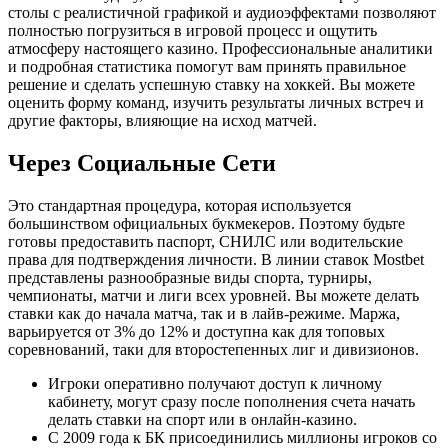
столы с реалистичной графикой и аудиоэффектами позволяют
полностью погрузиться в игровой процесс и ощутить
атмосферу настоящего казино. Профессиональные аналитики
и подробная статистика помогут вам принять правильное
решение и сделать успешную ставку на хоккей. Вы можете
оценить форму команд, изучить результаты личных встреч и
другие факторы, влияющие на исход матчей.
Через Социальные Сети
Это стандартная процедура, которая используется
большинством официальных букмекеров. Поэтому будьте
готовы предоставить паспорт, СНИЛС или водительские
права для подтверждения личности. В линии ставок Mostbet
представлены разнообразные виды спорта, турниры,
чемпионаты, матчи и лиги всех уровней. Вы можете делать
ставки как до начала матча, так и в лайв-режиме. Маржа,
варьируется от 3% до 12% и доступна как для топовых
соревнований, таки для второстепенных лиг и дивизионов.
Игроки оперативно получают доступ к личному
кабинету, могут сразу после пополнения счета начать
делать ставки на спорт или в онлайн-казино.
С 2009 года к БК присоединились миллионы игроков со