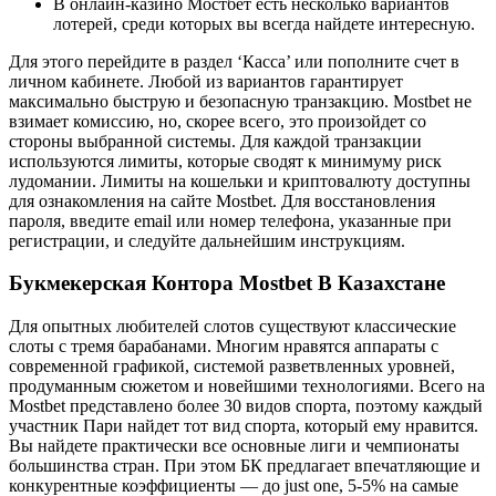
В онлайн-казино Мостбет есть несколько вариантов
лотерей, среди которых вы всегда найдете интересную.
Для этого перейдите в раздел ‘Касса’ или пополните счет в
личном кабинете. Любой из вариантов гарантирует
максимально быструю и безопасную транзакцию. Mostbet не
взимает комиссию, но, скорее всего, это произойдет со
стороны выбранной системы. Для каждой транзакции
используются лимиты, которые сводят к минимуму риск
лудомании. Лимиты на кошельки и криптовалюту доступны
для ознакомления на сайте Mostbet. Для восстановления
пароля, введите email или номер телефона, указанные при
регистрации, и следуйте дальнейшим инструкциям.
Букмекерская Контора Mostbet В Казахстане
Для опытных любителей слотов существуют классические
слоты с тремя барабанами. Многим нравятся аппараты с
современной графикой, системой разветвленных уровней,
продуманным сюжетом и новейшими технологиями. Всего на
Mostbet представлено более 30 видов спорта, поэтому каждый
участник Пари найдет тот вид спорта, который ему нравится.
Вы найдете практически все основные лиги и чемпионаты
большинства стран. При этом БК предлагает впечатляющие и
конкурентные коэффициенты — до just one, 5-5% на самые