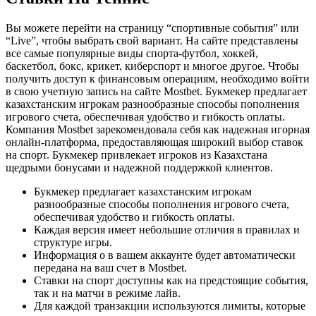
Вы можете перейти на страницу “спортивные события” или
“Live”, чтобы выбрать свой вариант. На сайте представлены
все самые популярные виды спорта-футбол, хоккей,
баскетбол, бокс, крикет, киберспорт и многое другое. Чтобы
получить доступ к финансовым операциям, необходимо войти
в свою учетную запись на сайте Mostbet. Букмекер предлагает
казахстанским игрокам разнообразные способы пополнения
игрового счета, обеспечивая удобство и гибкость оплаты.
Компания Mostbet зарекомендовала себя как надежная игорная
онлайн-платформа, предоставляющая широкий выбор ставок
на спорт. Букмекер привлекает игроков из Казахстана
щедрыми бонусами и надежной поддержкой клиентов.
Букмекер предлагает казахстанским игрокам
разнообразные способы пополнения игрового счета,
обеспечивая удобство и гибкость оплаты.
Каждая версия имеет небольшие отличия в правилах и
структуре игры.
Информация о в вашем аккаунте будет автоматически
передана на ваш счет в Mostbet.
Ставки на спорт доступны как на предстоящие события,
так и на матчи в режиме лайв.
Для каждой транзакции используются лимиты, которые