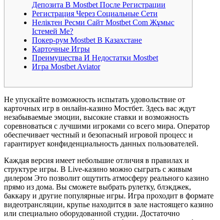
Депозита В Mostbet После Регистрации
Регистрация Через Социальные Сети
Неліктен Ресми Сайт Mostbet Com Жұмыс
Істемей Ме?
Покер-рум Mostbet В Казахстане
Карточные Игры
Преимущества И Недостатки Mostbet
Игра Mostbet Aviator
Не упускайте возможность испытать удовольствие от
карточных игр в онлайн-казино Мостбет. Здесь вас ждут
незабываемые эмоции, высокие ставки и возможность
соревноваться с лучшими игроками со всего мира. Оператор
обеспечивает честный и безопасный игровой процесс и
гарантирует конфиденциальность данных пользователей.
Каждая версия имеет небольшие отличия в правилах и
структуре игры. В Live-казино можно сыграть с живым
дилером Это позволит ощутить атмосферу реального казино
прямо из дома. Вы сможете выбрать рулетку, блэкджек,
баккару и другие популярные игры. Игра проходит в формате
видеотрансляции, крупье находится в зале настоящего казино
или специально оборудованной студии. Достаточно