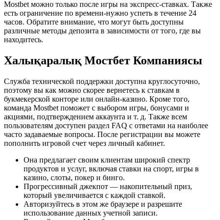
Mostbet можно только после игры на экспресс-ставках. Также
есть ограничение по времени-нужно успеть в течение 24
часов. Обратите внимание, что могут быть доступны
различные методы депозита в зависимости от того, где вы
находитесь.
Халықаралық Мостбет Компаниясы
Служба технической поддержки доступна круглосуточно,
поэтому вы как можно скорее вернетесь к ставкам в
букмекерской конторе или онлайн-казино. Кроме того,
команда Mostbet поможет с выбором игры, бонусами и
акциями, подтверждением аккаунта и т. д. Также всем
пользователям доступен раздел FAQ с ответами на наиболее
часто задаваемые вопросы. После регистрации вы можете
пополнить игровой счет через личный кабинет.
Она предлагает своим клиентам широкий спектр
продуктов и услуг, включая ставки на спорт, игры в
казино, слоты, покер и бинго.
Прогрессивный джекпот — накопительный приз,
который увеличивается с каждой ставкой.
Авторизуйтесь в этом же браузере и разрешите
использование данных учетной записи.