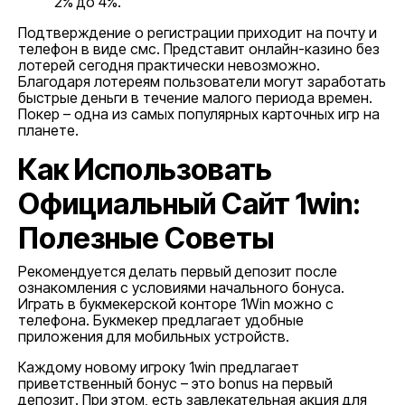
2% до 4%.
Подтверждение о регистрации приходит на почту и
телефон в виде смс. Представит онлайн-казино без
лотерей сегодня практически невозможно.
Благодаря лотереям пользователи могут заработать
быстрые деньги в течение малого периода времен.
Покер – одна из самых популярных карточных игр на
планете.
Как Использовать
Официальный Сайт 1win:
Полезные Советы
Рекомендуется делать первый депозит после
ознакомления с условиями начального бонуса.
Играть в букмекерской конторе 1Win можно с
телефона. Букмекер предлагает удобные
приложения для мобильных устройств.
Каждому новому игроку 1win предлагает
приветственный бонус – это bonus на первый
депозит. При этом, есть завлекательная акция для