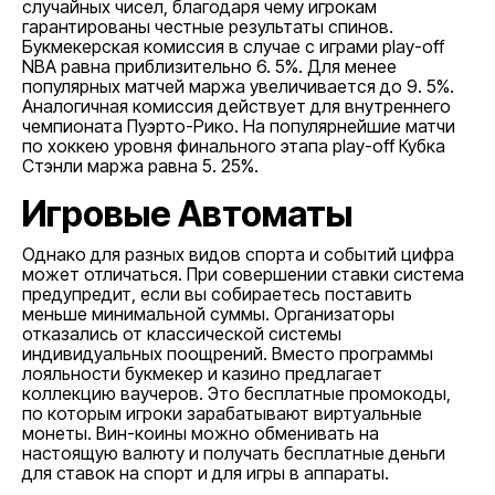
случайных чисел, благодаря чему игрокам
гарантированы честные результаты спинов.
Букмекерская комиссия в случае с играми play-off
NBA равна приблизительно 6. 5%. Для менее
популярных матчей маржа увеличивается до 9. 5%.
Аналогичная комиссия действует для внутреннего
чемпионата Пуэрто-Рико. На популярнейшие матчи
по хоккею уровня финального этапа play-off Кубка
Стэнли маржа равна 5. 25%.
Игровые Автоматы
Однако для разных видов спорта и событий цифра
может отличаться. При совершении ставки система
предупредит, если вы собираетесь поставить
меньше минимальной суммы. Организаторы
отказались от классической системы
индивидуальных поощрений. Вместо программы
лояльности букмекер и казино предлагает
коллекцию ваучеров. Это бесплатные промокоды,
по которым игроки зарабатывают виртуальные
монеты. Вин-коины можно обменивать на
настоящую валюту и получать бесплатные деньги
для ставок на спорт и для игры в аппараты.