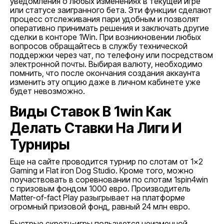
уведомления о любых изменениях в текущей игре
или статусе заигранного бета. Эти функции сделают
процесс отслеживания пари удобным и позволят
оперативно принимать решения и заключать другие
сделки в конторе 1Win. При возникновении любых
вопросов обращайтесь в службу технической
поддержки через чат, по телефону или посредством
электронной почты. Выбирая валюту, необходимо
помнить, что после окончания создания аккаунта
изменить эту опцию даже в личном кабинете уже
будет невозможно.
Виды Ставок В 1win Как
Делать Ставки На Лиги И
Турниры
Еще на сайте проводится турнир по слотам от 1×2
Gaming и Flat iron Dog Studio. Кроме того, можно
поучаствовать в соревновании по слотам 1spin4win
с призовым фондом 1000 евро. Производитель
Matter-of-fact Play разыгрывает на платформе
огромный призовой фонд, равный 24 млн евро.
Быстрые скретч-игры пользуются неизменной