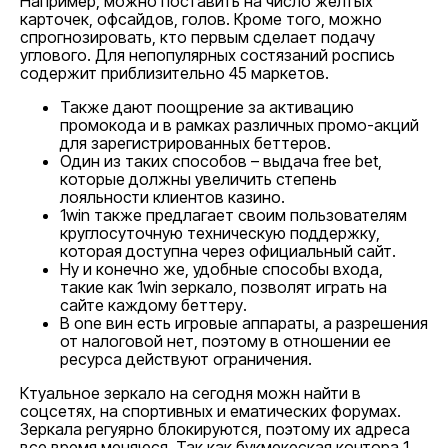
Например, можно поставить на число желтых
карточек, офсайдов, голов. Кроме того, можно
спрогнозировать, кто первым сделает подачу
углового. Для непопулярных состязаний роспись
содержит приблизительно 45 маркетов.
Также дают поощрение за активацию
промокода и в рамках различных промо-акций
для зарегистрированных беттеров.
Один из таких способов – выдача free bet,
которые должны увеличить степень
лояльности клиентов казино.
1win также предлагает своим пользователям
круглосуточную техническую поддержку,
которая доступна через официальный сайт.
Ну и конечно же, удобные способы входа,
такие как 1win зеркало, позволят играть на
сайте каждому беттеру.
В one вин есть игровые аппараты, а разрешения
от налоговой нет, поэтому в отношении ее
ресурса действуют ограничения.
Ктуальное зеркало на сегодня можн найти в
соцсетях, на спортивных и ематических форумах.
Зеркала регуярно блокируются, поэтому их адреса
все время меняюся. Так как букмекеская контора 1