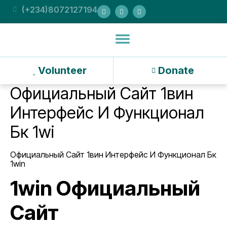
(+234)8072127194
Volunteer
Donate
Официальный Сайт 1вин
Интерфейс И Функционал
Бк 1wi
Официальный Сайт 1вин Интерфейс И Функционал Бк
1win
1win Официальный
Сайт