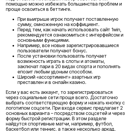
помощью можно избежать большинства проблем и
проще освоиться в беттинге.
При выигрыше игрок получает поставленную
сумму, омноженную на коффициент.
Перед тем, как начать использовать сайт 1win,
рекомендуется ознакомиться с интерфейсом и
основными функциями.
Например, все новые зарегистрировавшиеся
пользователи получают бонус.
После установки пользоватль получает
возмжность играть в слоты и атоматы,
заключат пари в 20 видах спорта и пополнять
епозит любым удоным способом.
Широий «ассортимент» азартных игр
преставлен и в онлайн казино.
Если у вас есть аккаунт, то зарегистрироваться
через социальные сети проще всего. Достаточно
выбрать соответствующую форму и нажать кнопку с
логотипом соцсети. При входе сервис предлагает 2
основных варианта – посредством соцсетей и через
форму быстрой регистрации. В этом разделе
найдутся спортивные матчи, например, футбол,
баскетбол или теннис, а также несколько аркад,