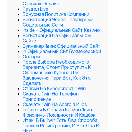
Ставках Онлайн
Раздел Live
Бонусная Политика Компании
Регистрация Через Популярные
Социальные Сети
Inside – Официальный Сайт Казино
Регистрация На Официальном
Сайте
Букмекер 1вин: Официальный Сайт
In Официальный Сйт Букмекерской
Онторы
После Выбора Необходимого
Варианта, Стоит Приступить К
Оформлению Купона Для
Заключения Пари Вот, Как Это
Сделать:
Ставки На Киберспорт 1 Win
Скачать 1win На Телефон –
Приложение
Скачать 1win На Android И Ios
In Слоты В Онлайн Казино 1вин
Фриспины Лояльности И Кэшбэк
Итак, В Бк 1win Есть Два Способа
Пройти Регистрацию, И Вот Оба Из
Них: