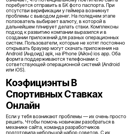
поребуется отправить в БК фото паспорта. При
отсутстви верификации у геймера возникнут
проблемы с выводом денег. На поледнем этапе
ползователь выбирает валюту, в которой в
дальнейшем плнирует делать ствки. Комплексны
подход к развитию компании выразился и в
создании приложений для разных операционных
систем. Пользователи, которые не хотят постоянно
открывать браузер могут скачать приложения на
Android (Андоид) apk, на iPhone (Айон) ios app. Оба
формта поддерживаются телефонами с
сответствующей операционной системй (Android
или iOS).
Коэфициэнты В
Спортивных Ставках
Онлайн
Если у тебя возникают проблемы — их очень просто
решить. Чтобы помочь новичкам разобраться в
механике сайта, команда разработчиков
подготовила небольшой набор советов. С их