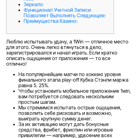
Зеркало
Функционал Учетной Записи
Позволяет Выполнять Следующее:
Преимущества Казино:
Люблю испытывать удачу, а 1Win — отличное место
для этого. Очень легко втянуться в дело,
зарегистрировался и начал играть. Если кратко
описать ощущения от приложения — то все
отлично!
На популярнейшие матчи по хоккею уровня
финального этапа play-off Кубка Стэнли маржа
равна 5. 25%.
Чтобы установить мобильное приложение 1win,
вам потребуется следовать нескольким
простым шагам.
Мы стремимся испытать острые ощущения,
позволить себе рисковать и возможно,
выиграть крупную сумму денег.
За их активацию могут дать бонусные
средства, фрибет, фриспин или игровые
привилегии — например, удвоение всех