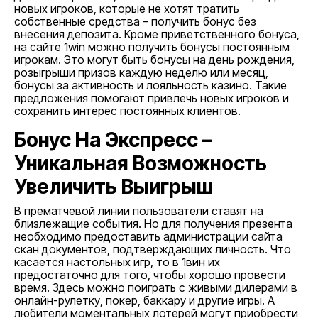
новых игроков, которые не хотят тратить
собственные средства – получить бонус без
внесения депозита. Кроме приветственного бонуса,
на сайте 1win можно получить бонусы постоянным
игрокам. Это могут быть бонусы на день рождения,
розыгрыши призов каждую неделю или месяц,
бонусы за активность и лояльность казино. Такие
предложения помогают привлечь новых игроков и
сохранить интерес постоянных клиентов.
Бонус На Экспресс –
Уникальная Возможность
Увеличить Выигрыш
В прематчевой линии пользователи ставят на
близлежащие события. Но для получения презента
необходимо предоставить администрации сайта
скан документов, подтверждающих личность. Что
касается настольных игр, то в 1вин их
предостаточно для того, чтобы хорошо провести
время. Здесь можно поиграть с живыми дилерами в
онлайн-рулетку, покер, баккару и другие игры. А
любители моментальных лотерей могут приобрести