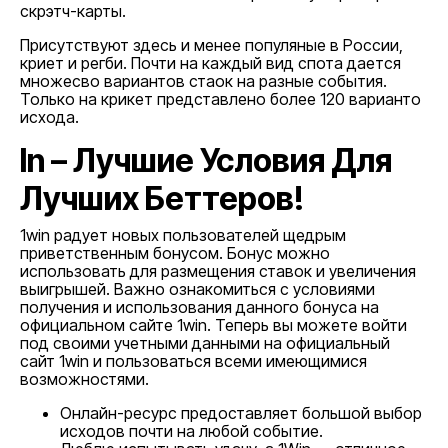
скрэтч-карты.
Присутствуют здесь и менее популяные в России,
криет и регби. Почти на каждый вид спота дается
множесво вариантов стаок на разные события.
Только на крикет представлено более 120 варианто
исхода.
In – Лучшие Условия Для
Лучших Беттеров!
1win радует новых пользователей щедрым
приветственным бонусом. Бонус можно
использовать для размещения ставок и увеличения
выигрышей. Важно ознакомиться с условиями
получения и использования данного бонуса на
официальном сайте 1win. Теперь вы можете войти
под своими учетными данными на официальный
сайт 1win и пользоваться всеми имеющимися
возможностями.
Онлайн-ресурс предоставляет большой выбор
исходов почти на любой событие.