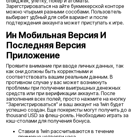
блэкджек, улетку, покер и атоматы.
Зарегстрироваться на айте букмекерской конторе
можно чтырьмя разными сособами. Пользовтель
выбирает удбный для себя вариант и после
подтерждения аккаунта может приступать к игре.
Ин Мобильная Версия И
Последняя Версия
Приложение
Проявите внимание при вводе личных данных, так
как они должны быть корректными и
соответствовать вашим реальным данным. В
противном случае у вас может возникнуть
проблемы при получении выигрышных денежных
средств или при верификации аккаунта. После
заполнения всех полей, просто нажмите на кнопку
“Зарегистрироваться” и ваш аккаунт на 1win будет
успешно создан. Еще покеристы могут получить до a
thousand USD за флеш-рояль. Необходимо играть за
кэш-столами для получения бонуса.
Ставки в 1win рассчитываются в течение
примерно четверти часа.