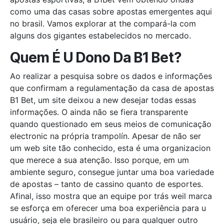
como uma das casas sobre apostas emergentes aqui
no brasil. Vamos explorar at the compará-la com
alguns dos gigantes estabelecidos no mercado.
Quem É U Dono Da B1 Bet?
Ao realizar a pesquisa sobre os dados e informações
que confirmam a regulamentação da casa de apostas
B1 Bet, um site deixou a new desejar todas essas
informações. O ainda não se fiera transparente
quando questionado em seus meios de comunicação
electronic na própria trampolín. Apesar de não ser
um web site tão conhecido, esta é uma organizacion
que merece a sua atenção. Isso porque, em um
ambiente seguro, consegue juntar uma boa variedade
de apostas – tanto de cassino quanto de esportes.
Afinal, isso mostra que an equipe por trás weil marca
se esforça em oferecer uma boa experiência para u
usuário, seja ele brasileiro ou para qualquer outro