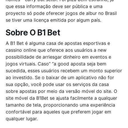
que essa informação deve ser pública e uma
proyecto só pode oferecer jogos de albur no Brasil
se tiver uma licença emitida por algum país.
Sobre O B1 Bet
A B1 Bet é alguma casa de apostas esportivas e
cassino online que oferece aos usuários a new
possibilidade de arriesgar dinheiro em eventos e
jogos virtuais. Caso” “a good aposta seja bem
sucedida, esses usuários recebem um monto superior
ao investido. Se o baixar de um aplicativo não for
sua opção, você pode usar os serviços da casa
sobre apostas por meio da versão móvel do site. O
site móvel da B1Bet se ajusta facilmente a qualquer
tamanho de tela, proporcionando uma experiência
confortável para aqueles que preferem jogar em
qualquer lugar.