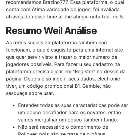
recomendamos Brazino777. Essa plataforma, o qual
conta com ótima variedade de jogos, foi avaliada
através do nosso time at the atingiu nota four de 5.
Resumo Weil Análise
As redes sociais da plataforma também não
funcionam, u que é esquisito para uma internet site
que quer servir visto e trazer o maior número de
jogadores possíveis. Para fazer u seu cadastro na
plataforma precisa clicar em “Register” no dessin da
página. Depois é só ingerir seus dados, electronic
tiver, um código promocional B1. Gamble, não
sesqueça sobre usar.
Entender todas as suas características pode ser
um pouco desafiador para os novatos, então
vamos mergulhar um pouco também fundo.
Não será necessário o comprimento de
Rollover, pois não ze trata de o bônus.