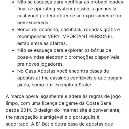
Não se esqueça para verificar as probabilidades
finais e operating system possíveis ganhos la
cual você poderá obter se an expresamente for
bem-sucedida.
Bônus de depósito, cashback, rodadas grátis e
recompensas VERY IMPORTANT PERSONEL
estão entre as ofertas.
Não se esqueça para explorar os bônus de
boas-vindas electronic promoções disponíveis
pra novos jogadores.
No Casa Apostas você encontra casas de
apostas at the cassinos confiáveis e que pagam
ainda, como por exemplo a Stake.
A marca opera legalmente e adere às regras de jogo
limpo, com uma licença de game da Costa Sana
desde 2014. O design do internet site é conveniente,
the navegação é amigável e o português é
suportado. A B1 Bet é outra casa de apostas que