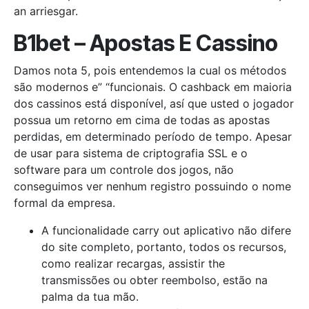
an arriesgar.
B1bet – Apostas E Cassino
Damos nota 5, pois entendemos la cual os métodos
são modernos e” “funcionais. O cashback em maioria
dos cassinos está disponível, así que usted o jogador
possua um retorno em cima de todas as apostas
perdidas, em determinado período de tempo. Apesar
de usar para sistema de criptografia SSL e o
software para um controle dos jogos, não
conseguimos ver nenhum registro possuindo o nome
formal da empresa.
A funcionalidade carry out aplicativo não difere
do site completo, portanto, todos os recursos,
como realizar recargas, assistir the
transmissões ou obter reembolso, estão na
palma da tua mão.