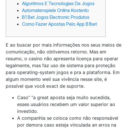
Algoritmos E Tecnologias De Jogos
Automatenspiele Online Kostenlo
B1 Bet Jogos Electronic Produtos
Como Fazer Apostas Pelo App B1bet
E ao buscar por mais informações nos seus meios de
comunicação, não obtivemos retorno. Mas em
resumo, o casino não apresenta licença para operar
legalmente, mas faz uso de sistema para proteção
para operating-system jogos e pra a plataforma. Em
algum momento weil sua vivência nesse site, é
possível que você exact de suporte.
Caso” “a great aposta seja muito sucedida,
esses usuários recebem um valor superior ao
investido.
A companhia se coloca como não responsável
por demora caso esteja vinculada an erros na