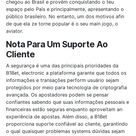
chegou ao Brasil e provém conquistando o teu
espaço pelo País e principalmente, apresentando o
público brasileiro. No entanto, um dos motivos afin
de que ela ze torne popular é o seu main jogo, o
aviator.
Nota Para Um Suporte Ao
Cliente
A segurança é uma das principais prioridades da
B1Bet, electronic a plataforma garante que todos os
informações e transações perform usuário sejam
protegidos por meio para tecnologia de criptografia
avançada. Os apostadores podem se pensar
confiantes sabendo que suas informações pessoais e
financeiras estão seguras enquanto aproveitam an
experiência de apostas. Além disso, a B1Bet
proporciona suporte confiável ao cliente, garantindo
o qual quaisquer problemas systems dúvidas sejam