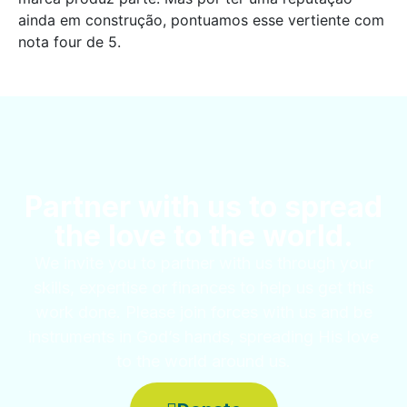
ainda em construção, pontuamos esse vertiente com
nota four de 5.
Partner with us to spread
the love to the world.
We invite you to partner with us through your
skills, expertise or finances to help us get this
work done. Please join forces with us and be
instruments in God’s hands, spreading His love
to the world around us.