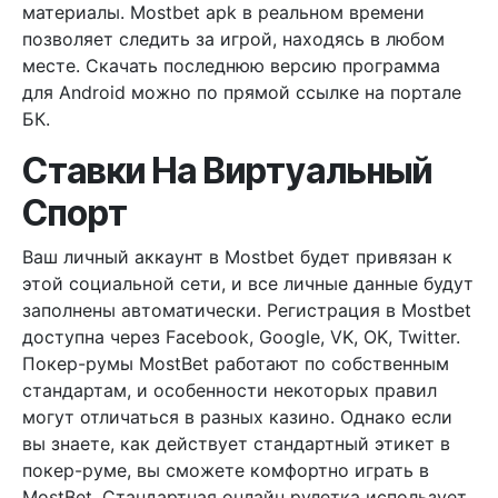
материалы. Mostbet apk в реальном времени
позволяет следить за игрой, находясь в любом
месте. Скачать последнюю версию программа
для Android можно по прямой ссылке на портале
БК.
Ставки На Виртуальный
Спорт
Ваш личный аккаунт в Mostbet будет привязан к
этой социальной сети, и все личные данные будут
заполнены автоматически. Регистрация в Mostbet
доступна через Facebook, Google, VK, OK, Twitter.
Покер-румы MostBet работают по собственным
стандартам, и особенности некоторых правил
могут отличаться в разных казино. Однако если
вы знаете, как действует стандартный этикет в
покер-руме, вы сможете комфортно играть в
MostBet. Стандартная онлайн рулетка использует