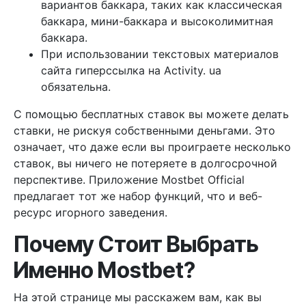
вариантов баккара, таких как классическая
баккара, мини-баккара и высоколимитная
баккара.
При использовании текстовых материалов
сайта гиперссылка на Activity. ua
обязательна.
С помощью бесплатных ставок вы можете делать
ставки, не рискуя собственными деньгами. Это
означает, что даже если вы проиграете несколько
ставок, вы ничего не потеряете в долгосрочной
перспективе. Приложение Mostbet Official
предлагает тот же набор функций, что и веб-
ресурс игорного заведения.
Почему Стоит Выбрать
Именно Mostbet?
На этой странице мы расскажем вам, как вы