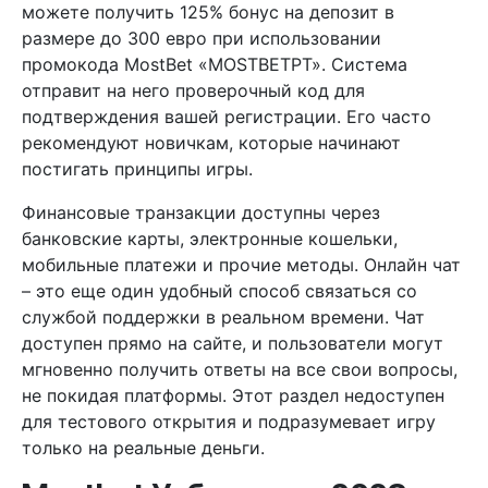
можете получить 125% бонус на депозит в
размере до 300 евро при использовании
промокода MostBet «MOSTBETPT». Система
отправит на него проверочный код для
подтверждения вашей регистрации. Его часто
рекомендуют новичкам, которые начинают
постигать принципы игры.
Финансовые транзакции доступны через
банковские карты, электронные кошельки,
мобильные платежи и прочие методы. Онлайн чат
– это еще один удобный способ связаться со
службой поддержки в реальном времени. Чат
доступен прямо на сайте, и пользователи могут
мгновенно получить ответы на все свои вопросы,
не покидая платформы. Этот раздел недоступен
для тестового открытия и подразумевает игру
только на реальные деньги.