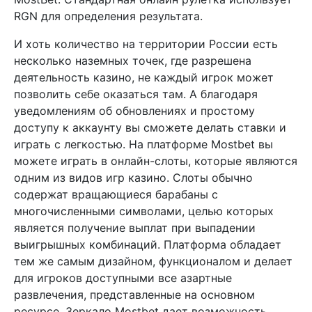
RGN для определения результата.
И хоть количество на территории России есть
несколько наземных точек, где разрешена
деятельность казино, не каждый игрок может
позволить себе оказаться там. А благодаря
уведомлениям об обновлениях и простому
доступу к аккаунту вы сможете делать ставки и
играть с легкостью. На платформе Mostbet вы
можете играть в онлайн-слоты, которые являются
одним из видов игр казино. Слоты обычно
содержат вращающиеся барабаны с
многочисленными символами, целью которых
является получение выплат при выпадении
выигрышных комбинаций. Платформа обладает
тем же самым дизайном, функционалом и делает
для игроков доступными все азартные
развлечения, представленные на основном
ресурсе. Зеркало Mostbet дает возможность