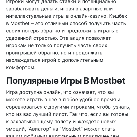
Игроки могут делать ставки и потенциально
зарабатывать деньги, играя в азартные или
интеллектуальные игры в онлайн-казино. Кэшбек
в Mostbet – это отличный способ получить часть
своих потерь обратно и продолжить играть с
удвоенной страстью. Эта акция позволяет
игрокам не только получить часть своих
проигрышей обратно, но и продолжать
наслаждаться игрой с дополнительным
комфортом.
Популярные Игры В Mostbet
Игра доступна онлайн, что означает, что вы
можете играть в нее в любое удобное время и
соревноваться с другими игроками, чтобы узнать,
кто из вас лучший пилот. Так что, если вы готовы
к захватывающему полету и жаждете новых
эмоций, “Авиатор” на “Mostbet” может стать
вашим любимым виртуальным приключением.