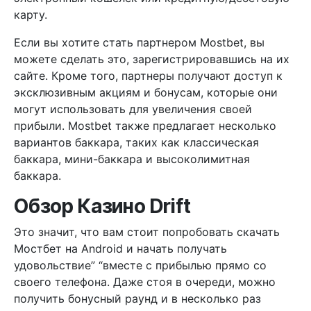
карту.
Если вы хотите стать партнером Mostbet, вы
можете сделать это, зарегистрировавшись на их
сайте. Кроме того, партнеры получают доступ к
эксклюзивным акциям и бонусам, которые они
могут использовать для увеличения своей
прибыли. Mostbet также предлагает несколько
вариантов баккара, таких как классическая
баккара, мини-баккара и высоколимитная
баккара.
Обзор Казино Drift
Это значит, что вам стоит попробовать скачать
Мостбет на Android и начать получать
удовольствие” “вместе с прибылью прямо со
своего телефона. Даже стоя в очереди, можно
получить бонусный раунд и в несколько раз