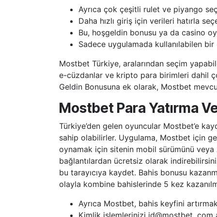
Ayrıca çok çeşitli rulet ve piyango s
Daha hızlı giriş için verileri hatırla se
Bu, hoşgeldin bonusu ya da casino o
Sadece uygulamada kullanılabilen bir di
Mostbet Türkiye, aralarından seçim yapabilec
e-cüzdanlar ve kripto para birimleri dahil 
Geldin Bonusuna ek olarak, Mostbet mevcut
Mostbet Para Yatırma V
Türkiye’den gelen oyuncular Mostbet’e kay
sahip olabilirler. Uygulama, Mostbet için ge
oynamak için sitenin mobil sürümünü veya 
bağlantılardan ücretsiz olarak indirebilirs
bu tarayıcıya kaydet. Bahis bonusu kazanma
olayla kombine bahislerinde 5 kez kazanılm
Ayrıca Mostbet, bahis keyfini artırmak
Kimlik işlemlerinizi id@mostbet. com 