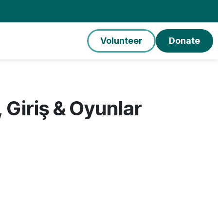
Volunteer
Donate
 Giriş & Oyunlar