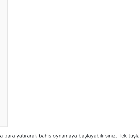
para yatırarak bahis oynamaya başlayabilirsiniz. Tek tuşla,