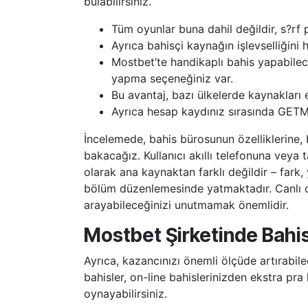
bulabilirsiniz.
Tüm oyunlar buna dahil değildir, s?rf 
Ayrıca bahisçi kaynağın işlevselliğini
Mostbet’te handikaplı bahis yapabilece
yapma seçeneğiniz var.
Bu avantaj, bazı ülkelerde kaynakları 
Ayrıca hesap kaydınız sırasında GE
İncelemede, bahis bürosunun özelliklerine, 
bakacağız. Kullanıcı akıllı telefonuna veya 
olarak ana kaynaktan farklı değildir – fark
bölüm düzenlemesinde yatmaktadır. Canlı de
arayabileceğinizi unutmamak önemlidir.
Mostbet Şirketinde Bahi
Ayrıca, kazancınızı önemli ölçüde artırabilec
bahisler, on-line bahislerinizden ekstra pr
oynayabilirsiniz.