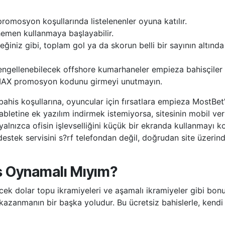
promosyon koşullarında listelenenler oyuna katılır.
 hemen kullanmaya başlayabilir.
ğiniz gibi, toplam gol ya da skorun belli bir sayının altın
engellenebilecek offshore kumarhaneler empieza bahisçiler i
TMAX promosyon kodunu girmeyi unutmayın.
bahis koşullarına, oyuncular için fırsatlara empieza MostBet
tabletine ek yazılım indirmek istemiyorsa, sitesinin mobil v
, yalnızca ofisin işlevselliğini küçük bir ekranda kullanmay
stek servisini s?rf telefondan değil, doğrudan site üzeri
s Oynamalı Mıyım?
ek dolar topu ikramiyeleri ve aşamalı ikramiyeler gibi bonus ö
a kazanmanın bir başka yoludur. Bu ücretsiz bahislerle, kend