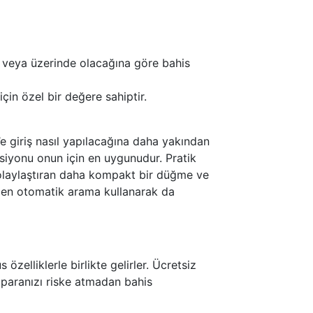
da veya üzerinde olacağına göre bahis
çin özel bir değere sahiptir.
’e giriş nasıl yapılacağına daha yakından
ersiyonu onun için en uygunudur. Pratik
ı kolaylaştıran daha kompakt bir düğme ve
nden otomatik arama kullanarak da
zelliklerle birlikte gelirler. Ücretsiz
i paranızı riske atmadan bahis