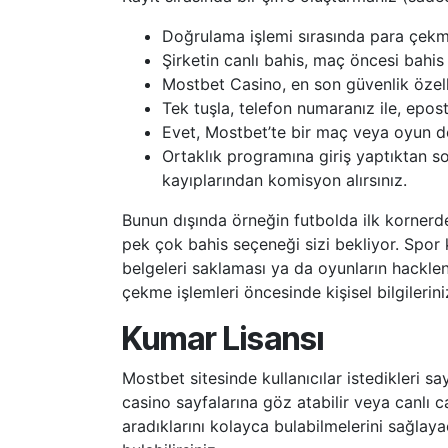
Doğrulama işlemi sırasında para çekm
Şirketin canlı bahis, maç öncesi bahis 
Mostbet Casino, en son güvenlik özelli
Tek tuşla, telefon numaranız ile, epos
Evet, Mostbet’te bir maç veya oyun de
Ortaklık programına giriş yaptıktan son
kayıplarından komisyon alırsınız.
Bunun dışında örneğin futbolda ilk kornerd
pek çok bahis seçeneği sizi bekliyor. Spor 
belgeleri saklaması ya da oyunların hackl
çekme işlemleri öncesinde kişisel bilgilerin
Kumar Lisansı
Mostbet sitesinde kullanıcılar istedikleri 
casino sayfalarına göz atabilir veya canlı 
aradıklarını kolayca bulabilmelerini sağlaya