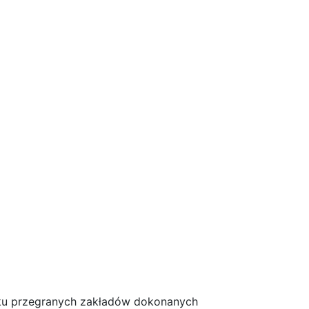
dku przegranych zakładów dokonanych