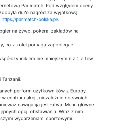
nternetową Parimatch. Pod względem oceny
 zdobyła du?o nagród za wyjątkową
s
https://parimatch-polska.pl/
.
abgier na żywo, pokera, zakładów na
zy, co z kolei pomaga zapobiegać
spółczynnikiem nie mniejszym niż 1, a few
i Tanzanii.
owanych perform użytkowników z Europy
 w centrum akcji, niezależnie od swoich
ponieważ nawigacja jest łatwa. Menu główne
tępnych opcji obstawiania. Wraz z nim
owszymi wydarzeniami sportowymi.