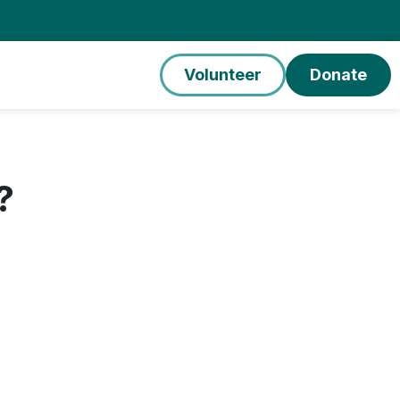
Volunteer
Donate
?