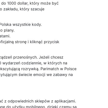
do 1000 dollar, który może być
 zakładu, który szacuje
olska wszystkie kody.
o plany.
atami.
cjalną stronę i kliknąć przycisk
ządzeń przenośnych. Jeżeli chcesz
 wydarzeń codziennie, w których na
ekscytującą rozrywką. Parimatch w Polsce
scytującym świecie emocji we zabawy na
ać z odpowiednich sklepów z aplikacjami.
ane do użytku mobilnego, dzięki czemu są