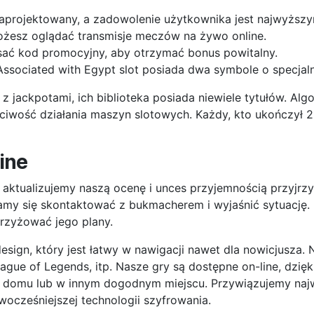
 zaprojektowany, a zadowolenie użytkownika jest najwyższy
możesz oglądać transmisje meczów na żywo online.
sać kod promocyjny, aby otrzymać bonus powitalny.
ssociated with Egypt slot posiada dwa symbole o specjal
 z jackpotami, ich biblioteka posiada niewiele tytułów. A
iwość działania maszyn slotowych. Każdy, kto ukończył 2
ine
 aktualizujemy naszą ocenę i unces przyjemnością przyjr
my się skontaktować z bukmacherem i wyjaśnić sytuację. 
rzyżować jego plany.
esign, który jest łatwy w nawigacji nawet dla nowicjusza. N
eague of Legends, itp. Nasze gry są dostępne on-line, dzi
o domu lub w innym dogodnym miejscu. Przywiązujemy na
wocześniejszej technologii szyfrowania.