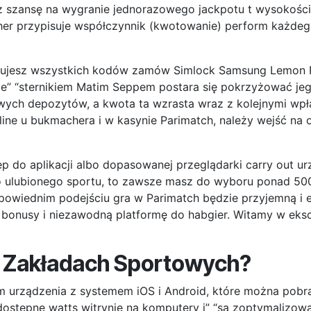
zansę na wygranie jednorazowego jackpotu t wysokości 
er przypisuje współczynnik (kwotowanie) perform każdego
ebujesz wszystkich kodów zamów Simlock Samsung Lemon P
e” “sternikiem Matim Seppem postara się pokrzyżować jeg
wych depozytów, a kwota ta wzrasta wraz z kolejnymi wpł
ne u bukmachera i w kasynie Parimatch, należy wejść na ofi
p do aplikacji albo dopasowanej przeglądarki carry out ur
o ulubionego sportu, to zawsze masz do wyboru ponad 500
powiednim podejściu gra w Parimatch będzie przyjemną i 
ne bonusy i niezawodną platformę do habgier. Witamy w ek
 Zakładach Sportowych?
m urządzenia z systemem iOS i Android, które można pobr
 dostępne watts witrynie na komputery i” “są zoptymalizow