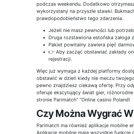
podczas weekendu. Dodatkowo otrzymasz s
wykorzystany na przyszłe stawki. Bukmach
prawdopodobieństwo tego zdarzenia.
Jeżeli nie masz pewności lub potrz
Druga rozstawiona estońska załoga z
Pakiet powitalny zawiera pięć darmo
👉 Aby zacząć obstawiać zakłady onli
rejestracji.
Więc już wymaga z każdej platformy dostę
obstawić w dzień kiedy nie meczu twojeg
pewno znajdziesz ciekawą ofertę. Przy od
oferuje ekscytujący świat gier, różnorod
stronie Parimatch” “Online casino Poland!
Czy Można Wygrać W
Parimatch ma również aplikacje mobilne e
Aplikacje mobilne mają wszystkie funkcje