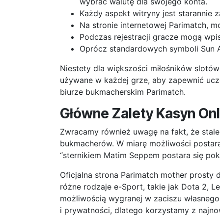
wybrać walutę dla swojego konta.
Każdy aspekt witryny jest starannie
Na stronie internetowej Parimatch, 
Podczas rejestracji gracze mogą wpi
Oprócz standardowych symboli Sun A
Niestety dla większości miłośników slotów
używane w każdej grze, aby zapewnić uczc
biurze bukmacherskim Parimatch.
Główne Zalety Kasyn Onl
Zwracamy również uwagę na fakt, że stale
bukmacherów. W miarę możliwości postara
“sternikiem Matim Seppem postara się pok
Oficjalna strona Parimatch mother prosty d
różne rodzaje e-Sport, takie jak Dota 2, L
możliwością wygranej w zaciszu własneg
i prywatności, dlatego korzystamy z najno