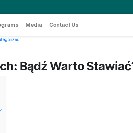
ograms
Media
Contact Us
tegorized
ch: Bądź Warto Stawiać
?