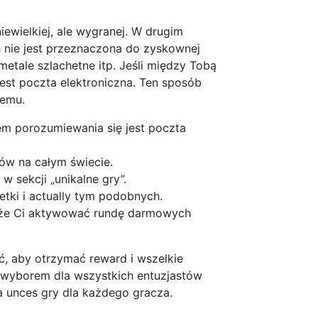
ewielkiej, ale wygranej. W drugim
h nie jest przeznaczona do zyskownej
 metale szlachetne itp. Jeśli między Tobą
est poczta elektroniczna. Ten sposób
lemu.
em porozumiewania się jest poczta
jów na całym świecie.
w sekcji „unikalne gry”.
etki i actually tym podobnych.
pomoże Ci aktywować rundę darmowych
, aby otrzymać reward i wszelkie
m wyborem dla wszystkich entuzjastów
a unces gry dla każdego gracza.