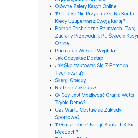
Główne Zalety Kasyn Online
❓ Co Jeśli Nie Przyszedłeś Na Konto,
Kiedy Uzupełniasz Swoją Kartę?
Pomoc Techniczna Parimatch: Twój
Zaufany Przewodnik Po Świecie Kasy
Online
Parimatch Wpłata I Wypłata
Jak Odzyskać Dostęp
Jak Skontaktować Się Z Pomocą
Techniczną?
Skargi Graczy
Rodzaje Zakładów
Q: Czy Jest Możliwość Grania Watts
Trybie Demo?
Czy Warto Obstawiać Zakłady
Sportowe?
❓ Grunzochse Usunąć Konto T Kilku
Meczach?