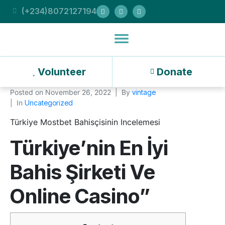
(+234)8072127194
Our Programs
Contact Us
Volunteer
Donate
Posted on
November 26, 2022
By
vintage
In
Uncategorized
Türkiye Mostbet Bahisçisinin Incelemesi
Türkiye’nin En İyi
Bahis Şirketi Ve
Online Casino”