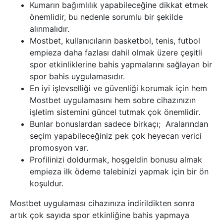
Kumarın bağımlılık yapabileceğine dikkat etmek
önemlidir, bu nedenle sorumlu bir şekilde
alınmalıdır.
Mostbet, kullanıcıların basketbol, tenis, futbol
empieza daha fazlası dahil olmak üzere çeşitli
spor etkinliklerine bahis yapmalarını sağlayan bir
spor bahis uygulamasıdır.
En iyi işlevselliği ve güvenliği korumak için hem
Mostbet uygulamasını hem sobre cihazınızın
işletim sistemini güncel tutmak çok önemlidir.
Bunlar bonuslardan sadece birkaçı; Aralarından
seçim yapabileceğiniz pek çok heyecan verici
promosyon var.
Profilinizi doldurmak, hoşgeldin bonusu almak
empieza ilk ödeme talebinizi yapmak için bir ön
koşuldur.
Mostbet uygulaması cihazınıza indirildikten sonra
artık çok sayıda spor etkinliğine bahis yapmaya