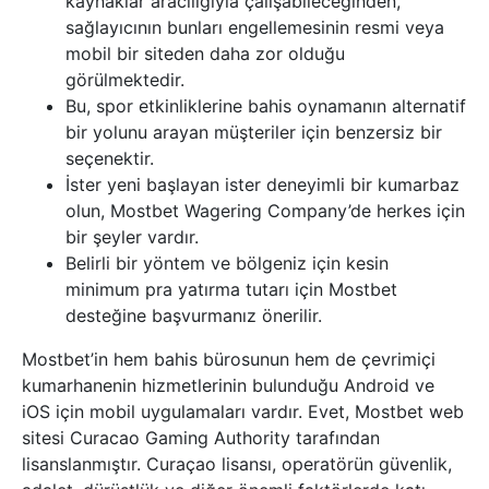
kaynaklar aracılığıyla çalışabileceğinden,
sağlayıcının bunları engellemesinin resmi veya
mobil bir siteden daha zor olduğu
görülmektedir.
Bu, spor etkinliklerine bahis oynamanın alternatif
bir yolunu arayan müşteriler için benzersiz bir
seçenektir.
İster yeni başlayan ister deneyimli bir kumarbaz
olun, Mostbet Wagering Company’de herkes için
bir şeyler vardır.
Belirli bir yöntem ve bölgeniz için kesin
minimum pra yatırma tutarı için Mostbet
desteğine başvurmanız önerilir.
Mostbet’in hem bahis bürosunun hem de çevrimiçi
kumarhanenin hizmetlerinin bulunduğu Android ve
iOS için mobil uygulamaları vardır. Evet, Mostbet web
sitesi Curacao Gaming Authority tarafından
lisanslanmıştır. Curaçao lisansı, operatörün güvenlik,