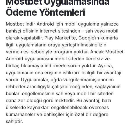
Mostbet Uygulamasında
Ödeme Yöntemleri
Mostbet indir Android için mobil uygulama yalnızca
bahisçi ofisinin internet sitesinden – sah veya mobil
olarak yapılabilir. Play Market’te, Google’ın kumarla
ilgili uygulamaların oraya yerleştirilmesine izin
vermemesi sebebiyle program yoktur. Ancak Mostbet
Android uygulamasını mobil siteden ücretsiz ve
birkaç tıklamayla indirmede sorun yoktur. Ayrıca,
uygulamanın ona erişimin istikrarı ile ilgili bir avantajı
vardır. Uygulamalar, ağda vurgulanmamış anonim
rehberler aracılığıyla çalışabileceğinden, sağlayıcının
bunları engellemesinin sah veya mobil bir siteden
daha zor olduğu görülmektedir. Bu avantaj, bazı
ülkelerde kaynakları engellenebilecek overseas
kumarhaneler ve bahisçiler için özel bir değere
sahiptir.