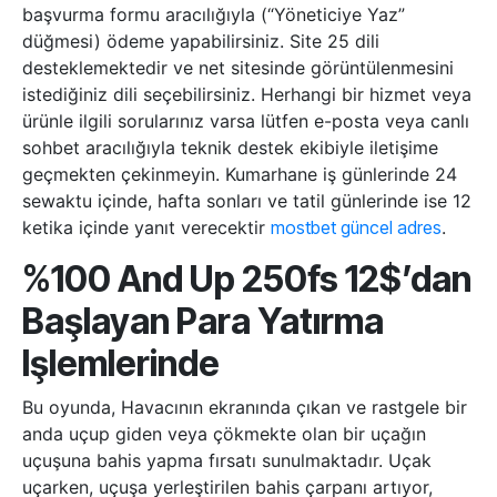
başvurma formu aracılığıyla (“Yöneticiye Yaz”
düğmesi) ödeme yapabilirsiniz. Site 25 dili
desteklemektedir ve net sitesinde görüntülenmesini
istediğiniz dili seçebilirsiniz. Herhangi bir hizmet veya
ürünle ilgili sorularınız varsa lütfen e-posta veya canlı
sohbet aracılığıyla teknik destek ekibiyle iletişime
geçmekten çekinmeyin. Kumarhane iş günlerinde 24
sewaktu içinde, hafta sonları ve tatil günlerinde ise 12
ketika içinde yanıt verecektir
mostbet güncel adres
.
%100 And Up 250fs 12$’dan
Başlayan Para Yatırma
Işlemlerinde
Bu oyunda, Havacının ekranında çıkan ve rastgele bir
anda uçup giden veya çökmekte olan bir uçağın
uçuşuna bahis yapma fırsatı sunulmaktadır. Uçak
uçarken, uçuşa yerleştirilen bahis çarpanı artıyor,