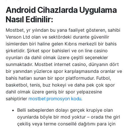
Android Cihazlarda Uygulama
Nasıl Edinilir:
Mostbet, yr yılından bu yana faaliyet gösteren, sahibi
Venson Ltd olan ve sektördeki durante güvenilir
isimlerden biri haline gelen Kıbrıs merkezli bir bahis
şirketidir. Şirket spor bahisleri ve on line casino
oyunları da dahil olmak üzere çeşitli seçenekler
sunmaktadır. Mostbet internet casino, dünyanın dört
bir yanından yüzlerce spor karşılaşmasında oranlar ve
bahis hatları sunan bir spor platformudur. Futbol,
basketbol, tenis, buz hokeyi ve daha pek çok spor
dahil olmak üzere geniş bir spor yelpazesine
sahiptirler
mostbet promosyon kodu
.
Belli sebeplerden dolayı gerçek krupiye olan
oyunlarda böyle bir mod yoktur – orada the girl
çekiliş veya terme conseillé dağıtımı para için