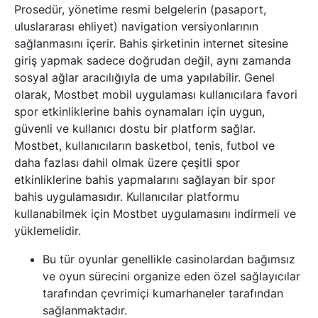
Prosedür, yönetime resmi belgelerin (pasaport,
uluslararası ehliyet) navigation versiyonlarının
sağlanmasını içerir. Bahis şirketinin internet sitesine
giriş yapmak sadece doğrudan değil, aynı zamanda
sosyal ağlar aracılığıyla de uma yapılabilir. Genel
olarak, Mostbet mobil uygulaması kullanıcılara favori
spor etkinliklerine bahis oynamaları için uygun,
güvenli ve kullanıcı dostu bir platform sağlar.
Mostbet, kullanıcıların basketbol, tenis, futbol ve
daha fazlası dahil olmak üzere çeşitli spor
etkinliklerine bahis yapmalarını sağlayan bir spor
bahis uygulamasıdır. Kullanıcılar platformu
kullanabilmek için Mostbet uygulamasını indirmeli ve
yüklemelidir.
Bu tür oyunlar genellikle casinolardan bağımsız
ve oyun sürecini organize eden özel sağlayıcılar
tarafından çevrimiçi kumarhaneler tarafından
sağlanmaktadır.