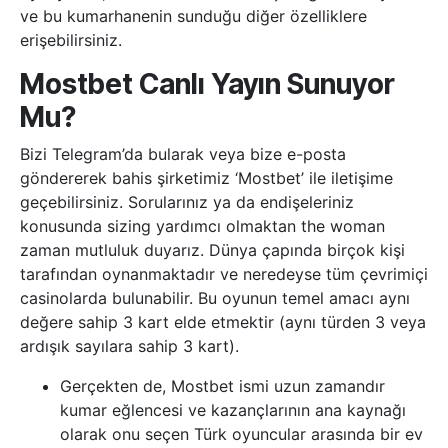
ve bu kumarhanenin sunduğu diğer özelliklere
erişebilirsiniz.
Mostbet Canlı Yayın Sunuyor
Mu?
Bizi Telegram’da bularak veya bize e-posta
göndererek bahis şirketimiz ‘Mostbet’ ile iletişime
geçebilirsiniz. Sorularınız ya da endişeleriniz
konusunda sizing yardımcı olmaktan the woman
zaman mutluluk duyarız. Dünya çapında birçok kişi
tarafından oynanmaktadır ve neredeyse tüm çevrimiçi
casinolarda bulunabilir. Bu oyunun temel amacı aynı
değere sahip 3 kart elde etmektir (aynı türden 3 veya
ardışık sayılara sahip 3 kart).
Gerçekten de, Mostbet ismi uzun zamandır
kumar eğlencesi ve kazançlarının ana kaynağı
olarak onu seçen Türk oyuncular arasında bir ev