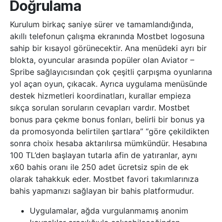
Doğrulama
Kurulum birkaç saniye sürer ve tamamlandığında,
akıllı telefonun çalışma ekranında Mostbet logosuna
sahip bir kısayol görünecektir. Ana menüdeki ayrı bir
blokta, oyuncular arasında popüler olan Aviator –
Spribe sağlayıcısından çok çeşitli çarpışma oyunlarına
yol açan oyun, çıkacak. Ayrıca uygulama menüsünde
destek hizmetleri koordinatları, kurallar empieza
sıkça sorulan soruların cevapları vardır. Mostbet
bonus para çekme bonus fonları, belirli bir bonus ya
da promosyonda belirtilen şartlara” “göre çekildikten
sonra choix hesaba aktarılırsa mümkündür. Hesabına
100 TL’den başlayan tutarla afin de yatıranlar, aynı
x60 bahis oranı ile 250 adet ücretsiz spin de ek
olarak tahakkuk eder. Mostbet favori takımlarınıza
bahis yapmanızı sağlayan bir bahis platformudur.
Uygulamalar, ağda vurgulanmamış anonim