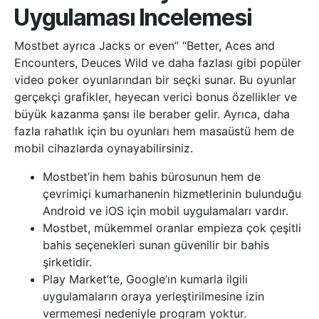
Uygulaması Incelemesi
Mostbet ayrıca Jacks or even” “Better, Aces and
Encounters, Deuces Wild ve daha fazlası gibi popüler
video poker oyunlarından bir seçki sunar. Bu oyunlar
gerçekçi grafikler, heyecan verici bonus özellikler ve
büyük kazanma şansı ile beraber gelir. Ayrıca, daha
fazla rahatlık için bu oyunları hem masaüstü hem de
mobil cihazlarda oynayabilirsiniz.
Mostbet’in hem bahis bürosunun hem de
çevrimiçi kumarhanenin hizmetlerinin bulunduğu
Android ve iOS için mobil uygulamaları vardır.
Mostbet, mükemmel oranlar empieza çok çeşitli
bahis seçenekleri sunan güvenilir bir bahis
şirketidir.
Play Market’te, Google’ın kumarla ilgili
uygulamaların oraya yerleştirilmesine izin
vermemesi nedeniyle program yoktur.