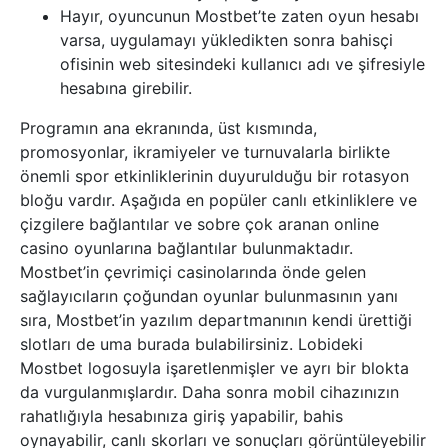
Hayır, oyuncunun Mostbet’te zaten oyun hesabı
varsa, uygulamayı yükledikten sonra bahisçi
ofisinin web sitesindeki kullanıcı adı ve şifresiyle
hesabına girebilir.
Programın ana ekranında, üst kısmında,
promosyonlar, ikramiyeler ve turnuvalarla birlikte
önemli spor etkinliklerinin duyurulduğu bir rotasyon
bloğu vardır. Aşağıda en popüler canlı etkinliklere ve
çizgilere bağlantılar ve sobre çok aranan online
casino oyunlarına bağlantılar bulunmaktadır.
Mostbet’in çevrimiçi casinolarında önde gelen
sağlayıcıların çoğundan oyunlar bulunmasının yanı
sıra, Mostbet’in yazılım departmanının kendi ürettiği
slotları de uma burada bulabilirsiniz. Lobideki
Mostbet logosuyla işaretlenmişler ve ayrı bir blokta
da vurgulanmışlardır. Daha sonra mobil cihazınızın
rahatlığıyla hesabınıza giriş yapabilir, bahis
oynayabilir, canlı skorları ve sonuçları görüntüleyebilir