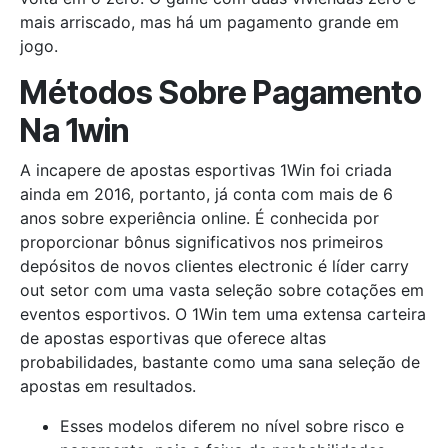
mais arriscado, mas há um pagamento grande em
jogo.
Métodos Sobre Pagamento
Na 1win
A incapere de apostas esportivas 1Win foi criada
ainda em 2016, portanto, já conta com mais de 6
anos sobre experiência online. É conhecida por
proporcionar bônus significativos nos primeiros
depósitos de novos clientes electronic é líder carry
out setor com uma vasta seleção sobre cotações em
eventos esportivos. O 1Win tem uma extensa carteira
de apostas esportivas que oferece altas
probabilidades, bastante como uma sana seleção de
apostas em resultados.
Esses modelos diferem no nível sobre risco e