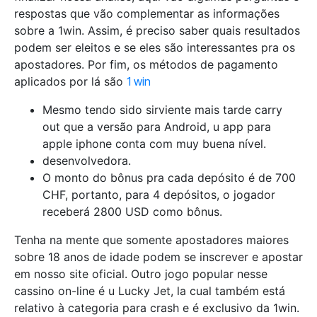
respostas que vão complementar as informações
sobre a 1win. Assim, é preciso saber quais resultados
podem ser eleitos e se eles são interessantes pra os
apostadores. Por fim, os métodos de pagamento
aplicados por lá são
1 win
Mesmo tendo sido sirviente mais tarde carry
out que a versão para Android, u app para
apple iphone conta com muy buena nível.
desenvolvedora.
O monto do bônus pra cada depósito é de 700
CHF, portanto, para 4 depósitos, o jogador
receberá 2800 USD como bônus.
Tenha na mente que somente apostadores maiores
sobre 18 anos de idade podem se inscrever e apostar
em nosso site oficial. Outro jogo popular nesse
cassino on-line é u Lucky Jet, la cual também está
relativo à categoria para crash e é exclusivo da 1win.