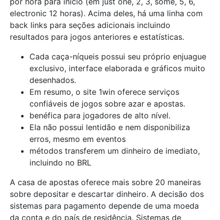
por hora para início (em just one, 2, 3, some, 5, 6,
electronic 12 horas). Acima deles, há uma linha com
back links para seções adicionais incluindo
resultados para jogos anteriores e estatísticas.
Cada caça-níqueis possui seu próprio enjuague
exclusivo, interface elaborada e gráficos muito
desenhados.
Em resumo, o site 1win oferece serviços
confiáveis de jogos sobre azar e apostas.
benéfica para jogadores de alto nível.
Ela não possui lentidão e nem disponibiliza
erros, mesmo em eventos
métodos transferem um dinheiro de imediato,
incluindo no BRL
A casa de apostas oferece mais sobre 20 maneiras
sobre depositar e descartar dinheiro. A decisão dos
sistemas para pagamento depende de uma moeda
da conta e do país de residência. Sistemas de