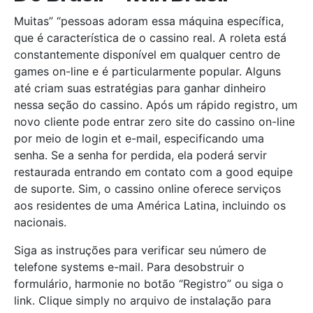
Muitas” “pessoas adoram essa máquina específica,
que é característica de o cassino real. A roleta está
constantemente disponível em qualquer centro de
games on-line e é particularmente popular. Alguns
até criam suas estratégias para ganhar dinheiro
nessa seção do cassino. Após um rápido registro, um
novo cliente pode entrar zero site do cassino on-line
por meio de login et e-mail, especificando uma
senha. Se a senha for perdida, ela poderá servir
restaurada entrando em contato com a good equipe
de suporte. Sim, o cassino online oferece serviços
aos residentes de uma América Latina, incluindo os
nacionais.
Siga as instruções para verificar seu número de
telefone systems e-mail. Para desobstruir o
formulário, harmonie no botão “Registro” ou siga o
link. Clique simply no arquivo de instalação para