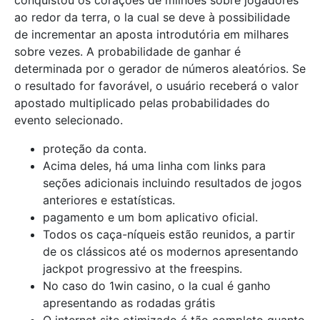
conquistou os corações de milhões sobre jogadores
ao redor da terra, o la cual se deve à possibilidade
de incrementar an aposta introdutória em milhares
sobre vezes. A probabilidade de ganhar é
determinada por o gerador de números aleatórios. Se
o resultado for favorável, o usuário receberá o valor
apostado multiplicado pelas probabilidades do
evento selecionado.
proteção da conta.
Acima deles, há uma linha com links para
seções adicionais incluindo resultados de jogos
anteriores e estatísticas.
pagamento e um bom aplicativo oficial.
Todos os caça-níqueis estão reunidos, a partir
de os clássicos até os modernos apresentando
jackpot progressivo at the freespins.
No caso do 1win casino, o la cual é ganho
apresentando as rodadas grátis