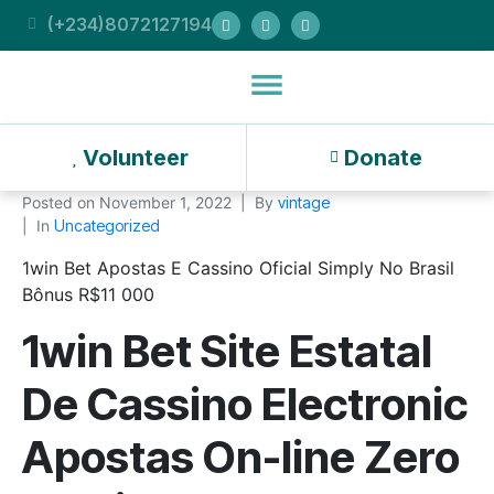
(+234)8072127194
Our Programs
Contact Us
Volunteer
Donate
Posted on
November 1, 2022
By
vintage
In
Uncategorized
1win Bet Apostas E Cassino Oficial Simply No Brasil
Bônus R$11 000
1win Bet Site Estatal
De Cassino Electronic
Apostas On-line Zero