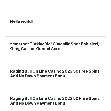
Hello world!
“mostbet Türkiye’de! Güvenilir Spor Bahisleri,
Giriş, Casino, Güncel Adre
Raging Bull On Line Casino 2023 50 Free Spins
And No Down Payment Bonu
Raging Bull On Line Casino 2023 50 Free Spins
And No Down Payment Bonu