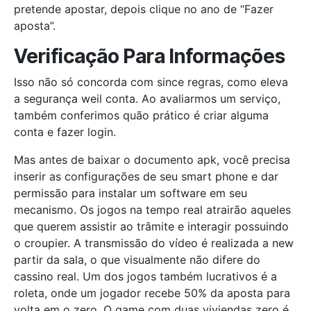
pretende apostar, depois clique no ano de “Fazer
aposta”.
Verificação Para Informações
Isso não só concorda com since regras, como eleva
a segurança weil conta. Ao avaliarmos um serviço,
também conferimos quão prático é criar alguma
conta e fazer login.
Mas antes de baixar o documento apk, você precisa
inserir as configurações de seu smart phone e dar
permissão para instalar um software em seu
mecanismo. Os jogos na tempo real atrairão aqueles
que querem assistir ao trâmite e interagir possuindo
o croupier. A transmissão do vídeo é realizada a new
partir da sala, o que visualmente não difere do
cassino real. Um dos jogos também lucrativos é a
roleta, onde um jogador recebe 50% da aposta para
volta em o zero. O game com duas viviendas zero é