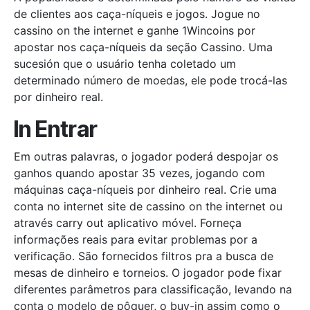
de clientes aos caça-níqueis e jogos. Jogue no
cassino on the internet e ganhe 1Wincoins por
apostar nos caça-níqueis da seção Cassino. Uma
sucesión que o usuário tenha coletado um
determinado número de moedas, ele pode trocá-las
por dinheiro real.
In Entrar
Em outras palavras, o jogador poderá despojar os
ganhos quando apostar 35 vezes, jogando com
máquinas caça-níqueis por dinheiro real. Crie uma
conta no internet site de cassino on the internet ou
através carry out aplicativo móvel. Forneça
informações reais para evitar problemas por a
verificação. São fornecidos filtros pra a busca de
mesas de dinheiro e torneios. O jogador pode fixar
diferentes parâmetros para classificação, levando na
conta o modelo de pôquer, o buy-in assim como o