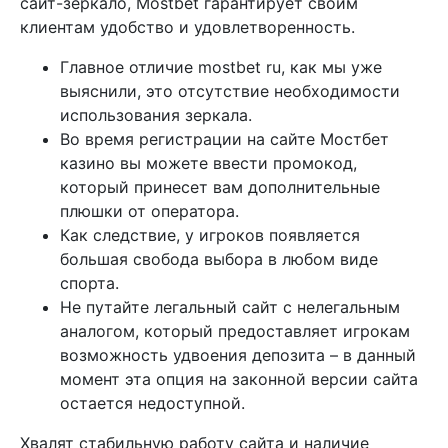
сайт-зеркало, Mostbet гарантирует своим
клиентам удобство и удовлетворенность.
Главное отличие mostbet ru, как мы уже
выяснили, это отсутствие необходимости
использования зеркала.
Во время регистрации на сайте Мостбет
казино вы можете ввести промокод,
который принесет вам дополнительные
плюшки от оператора.
Как следствие, у игроков появляется
большая свобода выбора в любом виде
спорта.
Не путайте легальный сайт с нелегальным
аналогом, который предоставляет игрокам
возможность удвоения депозита – в данный
момент эта опция на законной версии сайта
остается недоступной.
Хвалят стабильную работу сайта и наличие