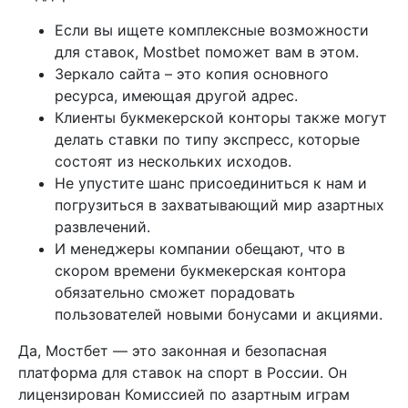
Если вы ищете комплексные возможности
для ставок, Mostbet поможет вам в этом.
Зеркало сайта – это копия основного
ресурса, имеющая другой адрес.
Клиенты букмекерской конторы также могут
делать ставки по типу экспресс, которые
состоят из нескольких исходов.
Не упустите шанс присоединиться к нам и
погрузиться в захватывающий мир азартных
развлечений.
И менеджеры компании обещают, что в
скором времени букмекерская контора
обязательно сможет порадовать
пользователей новыми бонусами и акциями.
Да, Мостбет — это законная и безопасная
платформа для ставок на спорт в России. Он
лицензирован Комиссией по азартным играм