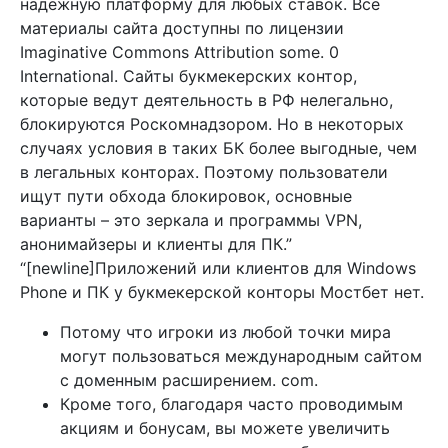
надежную платформу для любых ставок. Все
материалы сайта доступны по лицензии
Imaginative Commons Attribution some. 0
International. Сайты букмекерских контор,
которые ведут деятельность в РФ нелегально,
блокируются Роскомнадзором. Но в некоторых
случаях условия в таких БК более выгодные, чем
в легальных конторах. Поэтому пользователи
ищут пути обхода блокировок, основные
варианты – это зеркала и программы VPN,
анонимайзеры и клиенты для ПК.”
“[newline]Приложений или клиентов для Windows
Phone и ПК у букмекерской конторы Мостбет нет.
Потому что игроки из любой точки мира
могут пользоваться международным сайтом
с доменным расширением. com.
Кроме того, благодаря часто проводимым
акциям и бонусам, вы можете увеличить