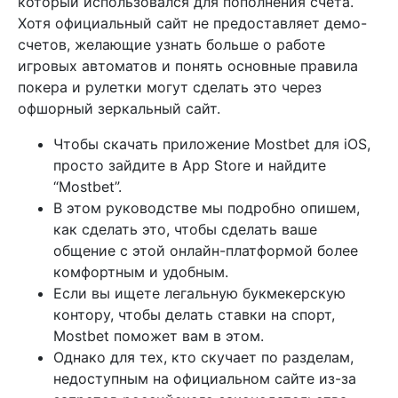
который использовался для пополнения счета.
Хотя официальный сайт не предоставляет демо-
счетов, желающие узнать больше о работе
игровых автоматов и понять основные правила
покера и рулетки могут сделать это через
офшорный зеркальный сайт.
Чтобы скачать приложение Mostbet для iOS,
просто зайдите в App Store и найдите
“Mostbet”.
В этом руководстве мы подробно опишем,
как сделать это, чтобы сделать ваше
общение с этой онлайн-платформой более
комфортным и удобным.
Если вы ищете легальную букмекерскую
контору, чтобы делать ставки на спорт,
Mostbet поможет вам в этом.
Однако для тех, кто скучает по разделам,
недоступным на официальном сайте из-за