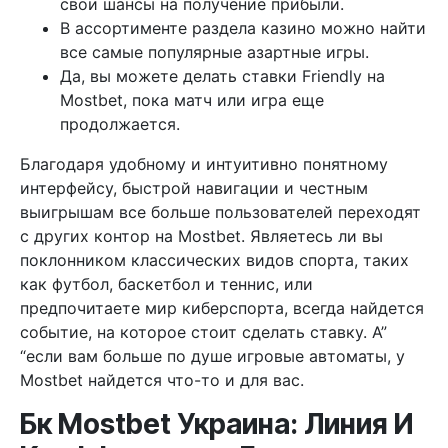
свои шансы на получение прибыли.
В ассортименте раздела казино можно найти
все самые популярные азартные игры.
Да, вы можете делать ставки Friendly на
Mostbet, пока матч или игра еще
продолжается.
Благодаря удобному и интуитивно понятному
интерфейсу, быстрой навигации и честным
выигрышам все больше пользователей переходят
с других контор на Mostbet. Являетесь ли вы
поклонником классических видов спорта, таких
как футбол, баскетбол и теннис, или
предпочитаете мир киберспорта, всегда найдется
событие, на которое стоит сделать ставку. А”
“если вам больше по душе игровые автоматы, у
Mostbet найдется что-то и для вас.
Бк Mostbet Украина: Линия И