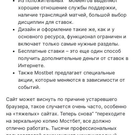
Из положительных” “моментов выделяют
хорошее отношение службы поддержки,
наличие трансляций матчей, большой выбор
дисциплин для ставок.
Дизайн и оформление такие же, как и у
основного ресурса, функционал ограничен и
включает только самые нужные разделы.
Бесплатные ставки – это еще один способ
получить дополнительные деньги от ставок в
Интернете.
Также Mostbet предлагает специальные
акции, которые меняются в зависимости от
событий.
Сайт может виснуть по причине устаревшего
браузера, такое случается очень часто, особенно
на «тяжелых» сайтах. Теперь снова” “переходите
на зеркальную копию Мостбет, все должно
отлично работать. Тысячи профессиональных