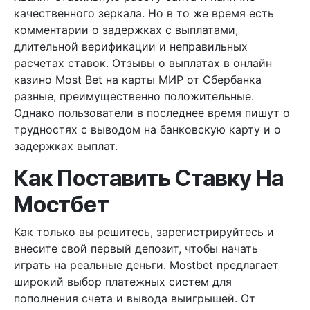
качественного зеркала. Но в то же время есть
комментарии о задержках с выплатами,
длительной верификации и неправильных
расчетах ставок. Отзывы о выплатах в онлайн
казино Most Bet на карты МИР от Сбербанка
разные, преимущественно положительные.
Однако пользователи в последнее время пишут о
трудностях с выводом на банковскую карту и о
задержках выплат.
Как Поставить Ставку На
Мостбет
Как только вы решитесь, зарегистрируйтесь и
внесите свой первый депозит, чтобы начать
играть на реальные деньги. Mostbet предлагает
широкий выбор платежных систем для
пополнения счета и вывода выигрышей. От