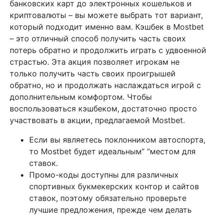
банковских карт до электронных кошельков и
криптовалюты – вы можете выбрать тот вариант,
который подходит именно вам. Кэшбек в Mostbet
– это отличный способ получить часть своих
потерь обратно и продолжить играть с удвоенной
страстью. Эта акция позволяет игрокам не
только получить часть своих проигрышей
обратно, но и продолжать наслаждаться игрой с
дополнительным комфортом. Чтобы
воспользоваться кэшбеком, достаточно просто
участвовать в акции, предлагаемой Mostbet.
Если вы являетесь поклонником автоспорта,
то Mostbet будет идеальным” “местом для
ставок.
Промо-коды доступны для различных
спортивных букмекерских контор и сайтов
ставок, поэтому обязательно проверьте
лучшие предложения, прежде чем делать