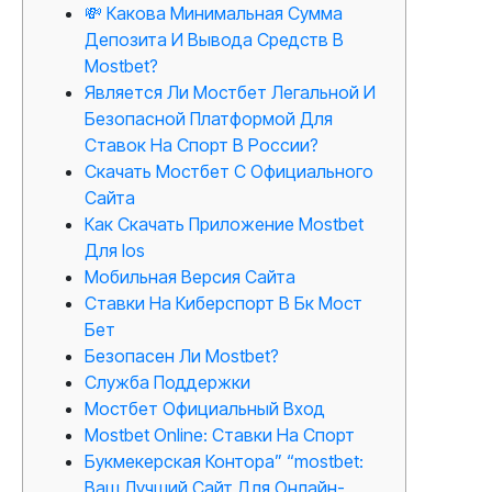
💸 Какова Минимальная Сумма
Депозита И Вывода Средств В
Mostbet?
Является Ли Мостбет Легальной И
Безопасной Платформой Для
Ставок На Спорт В России?
Скачать Мостбет С Официального
Сайта
Как Скачать Приложение Mostbet
Для Ios
Мобильная Версия Сайта
Ставки На Киберспорт В Бк Мост
Бет
Безопасен Ли Mostbet?
Служба Поддержки
Мостбет Официальный Вход
Mostbet Online: Ставки На Спорт
Букмекерская Контора” “mostbet:
Ваш Лучший Сайт Для Онлайн-