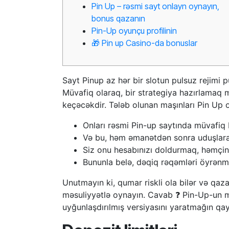
Pin Up – rəsmi sayt onlayn oynayın,
bonus qazanın
Pin-Up oyunçu profilinin
🎁 Pin up Casino-da bonuslar
Sayt Pinup az hər bir slotun pulsuz rejimi p
Müvafiq olaraq, bir strategiya hazırlamaq 
keçəcəkdir. Tələb olunan maşınları Pin Up 
Onları rəsmi Pin-up saytında müvafiq
Və bu, həm əmanətdən sonra uduşlara,
Siz onu hesabınızı doldurmaq, həmçini
Bununla belə, dəqiq rəqəmləri öyrənm
Unutmayın ki, qumar riskli ola bilər və qa
məsuliyyətlə oynayın. Cavab ❓ Pin-Up-un mo
uyğunlaşdırılmış versiyasını yaratmağın qayğ