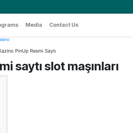
ograms
Media
Contact Us
asino
Kazino PinUp Rəsmi Saytı
mi saytı slot maşınları