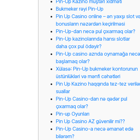
Pin-Up Kazino müştəri xidməti
Bukmeker rəyi Pin-Up
Pin Up Casino online – ​​ən yaxşı slot v
bonusların nəzərdən keçirilməsi
Pin-Up-dan necə pul çıxarmaq olar?
Pin-Up kazinolarında hansı slotlar
daha çox pul ödəyir?
Pin-Up casino aznda oynamağa nec
başlamaq olar?
Xülasə: Pin-Up bukmeker kontorunun
üstünlükləri və mənfi cəhətləri
Pin Up Kazino haqqında tez-tez verilə
suallar
Pin-Up Casino-dan nə qədər pul
çıxarmaq olar?
Pin-up Oyunları
Pin Up Casino AZ güvenilir mi??
Pin-Up Casino-a necə əmanət edə
bilərəm?