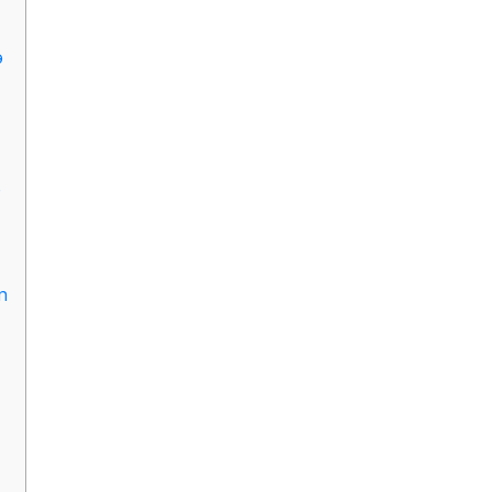
ə
ə
n