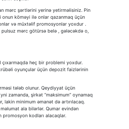
n mərc şərtlərini yerinə yetirməlisiniz. Pin
ki onun köməyi ilə onlar qazanmaq üçün
ponlar və müxtəlif promosyonlar yoxdur .
və pulsuz mərc götürsə belə , gələcəkdə o,
ul çıxarmaqda heç bir problemi yoxdur.
rübəli oyunçular üçün depozit faizlərinin
irməsi tələb olunur. Qeydiyyat üçün
r. Eyni zamanda, şirkət “maksimum” oynamaq
nur, lakin minimum əmanət də artırılacaq.
lı məlumat ala bilərlər. Qumar evindən
n promosyon kodları alacaqlar.