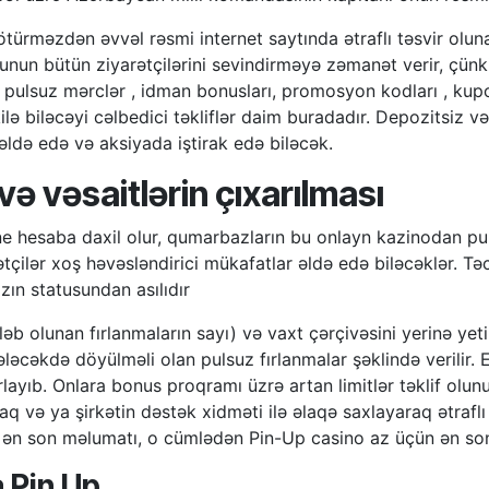
ötürməzdən əvvəl rəsmi internet saytında ətraflı təsvir oluna
unun bütün ziyarətçilərini sevindirməyə zəmanət verir, çün
 , pulsuz mərclər , idman bonusları, promosyon kodları , ku
kilə biləcəyi cəlbedici təkliflər daim buradadır. Depozitsiz 
də edə və aksiyada iştirak edə biləcək.
ə vəsaitlərin çıxarılması
line hesaba daxil olur, qumarbazların bu onlayn kazinodan p
çilər xoş həvəsləndirici mükafatlar əldə edə biləcəklər. Təc
ın statusundan asılıdır
b olunan fırlanmaların sayı) və vaxt çərçivəsini yerinə yet
ləcəkdə döyülməli olan pulsuz fırlanmalar şəklində verili
rlayıb. Onlara bonus proqramı üzrə artan limitlər təklif olu
raq və ya şirkətin dəstək xidməti ilə əlaqə saxlayaraq ətraf
 ən son məlumatı, o cümlədən Pin-Up casino az üçün ən so
a Pin Up