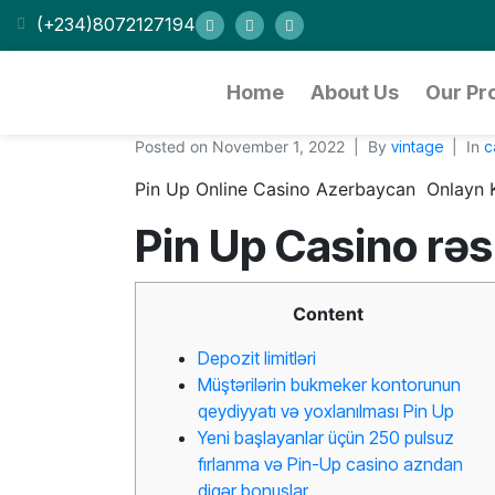
(+234)8072127194
Home
About Us
Our Pr
Posted on
November 1, 2022
By
vintage
In
c
Pin Up Online Casino Azerbaycan ️ Onlayn 
Pin Up Casino rəs
Content
Depozit limitləri
Müştərilərin bukmeker kontorunun
qeydiyyatı və yoxlanılması Pin Up
Yeni başlayanlar üçün 250 pulsuz
fırlanma və Pin-Up casino azndan
digər bonuslar