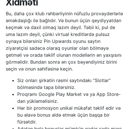
Xidməti
Bu, daha çox klub rəhbərliyinin nüfuzlu provayderlərlə
əməkdaşlığı ilə bağlıdır. Və bunun üçün qeydiyyatdan
keçmək və daxil olmaq lazım deyil. Təbii ki, pul de
uma lazım deyil, çünki virtual kreditlərdə pulsuz
oynaya bilərsiniz Pin Upwards oyunu saytın
ziyarətçisi sadəcə olaraq oyunlar olan bölməyə
getməli və orada təklif olunan modellərin ən yaxşısını
görməlidir. Bundan sonra ən çox bəyəndiyiniz birini
seçin və onun səhifəsinə keçin.
Siz onları şirkətin rəsmi saytındakı “Slotlar”
bölməsində tapa bilərsiniz.
Proqramı Google Play Market və ya App Store-
dan yükləməlisiniz.
Hər bir promosyon unikal mükafat təklif edir və
bu əlavə bonus əldə etmək üçün başqa bir
fürsətdir.
Adətən belə bonuslar mümkün qədər sadə mərc