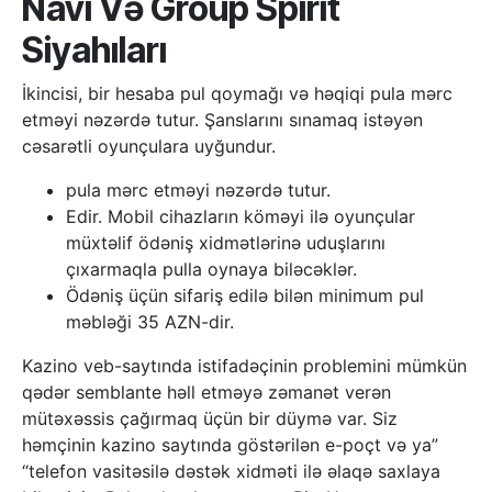
Navi Və Group Spirit
Siyahıları
İkincisi, bir hesaba pul qoymağı və həqiqi pula mərc
etməyi nəzərdə tutur. Şanslarını sınamaq istəyən
cəsarətli oyunçulara uyğundur.
pula mərc etməyi nəzərdə tutur.
Edir. Mobil cihazların köməyi ilə oyunçular
müxtəlif ödəniş xidmətlərinə uduşlarını
çıxarmaqla pulla oynaya biləcəklər.
Ödəniş üçün sifariş edilə bilən minimum pul
məbləği 35 AZN-dir.
Kazino veb-saytında istifadəçinin problemini mümkün
qədər semblante həll etməyə zəmanət verən
mütəxəssis çağırmaq üçün bir düymə var. Siz
həmçinin kazino saytında göstərilən e-poçt və ya”
“telefon vasitəsilə dəstək xidməti ilə əlaqə saxlaya