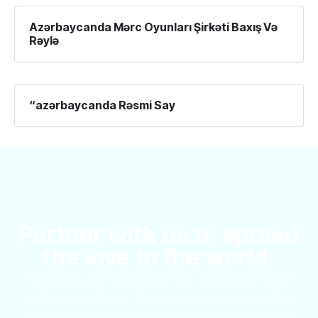
Azərbaycanda Mərc Oyunları Şirkəti Baxış Və
Rəylə
“azərbaycanda Rəsmi Say
Partner with us to spread
the love to the world.
We invite you to partner with us through your
skills, expertise or finances to help us get this
work done. Please join forces with us and be