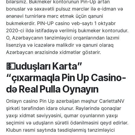
bilərsiniz. Bukmeker kontorunun Pin-Up artan
bonuslar və səxavətli pulsuz mərclər ilə e-idman və
ənənəvi turnirlərə mərc etmək üçün qanuni
bukmekerdir. PIN-UP casino veb-saytı 1 oktyabr
2020-ci ildə istifadəyə verilmiş bukmeker kontorudur.
O, Azərbaycanın tənzimləyici orqanlarından lazımi
lisenziya və icazələrə malikdir və qanuni olaraq
Azərbaycan ərazisində xidmətlər göstərir.
💵uduşları Karta”
“çıxarmaqla Pin Up Casino-
də Real Pulla Oynayın
Onlayn casino Pin Up azerbaijan məşhur CarlettaNV
şirkəti tərəfindən idarə olunur. Rəylərində qonaqlar
yaxşı xidmət səviyyəsini, qumar oyunlarının yaxşı
seçimini və uduşların sürətli ödənilməsini qeyd edirlər.
Klubun rəsmi saytında təsdiqlənmiş tənzimləyici