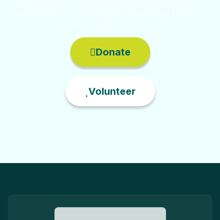
instruments in God’s hands, spreading His love
to the world around us.
Donate
Volunteer