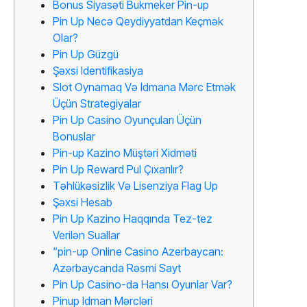
Bonus Siyasəti Bukmeker Pin-up
Pin Up Necə Qeydiyyatdan Keçmək
Olar?
Pin Up Güzgü
Şəxsi Identifikasiya
Slot Oynamaq Və Idmana Mərc Etmək
Üçün Strategiyalar
Pin Up Casino Oyunçuları Üçün
Bonuslar
Pin-up Kazino Müştəri Xidməti
Pin Up Reward Pul Çıxarılır?
Təhlükəsizlik Və Lisenziya Flag Up
Şəxsi Hesab
Pin Up Kazino Haqqında Tez-tez
Verilən Suallar
“pin-up Online Casino Azerbaycan:
Azərbaycanda Rəsmi Sayt
Pin Up Casino-da Hansı Oyunlar Var?
Pinup Idman Mərcləri