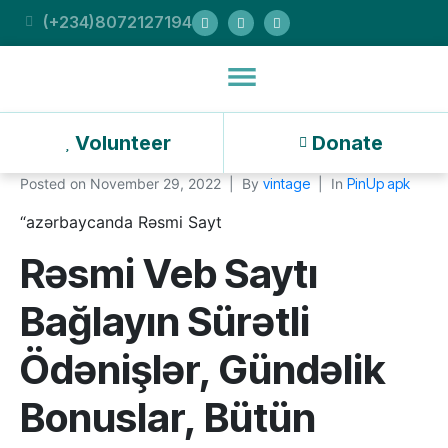
(+234)8072127194
Our Programs
Contact Us
Volunteer
Donate
Posted on
November 29, 2022
By
vintage
In
PinUp apk
“azərbaycanda Rəsmi Sayt
Rəsmi Veb Saytı
Bağlayın️ Sürətli
Ödənişlər, Gündəlik
Bonuslar, Bütün