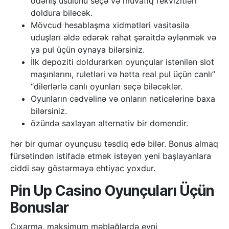
ödəniş üsulunu seçə və müvafiq rekvizitləri
doldura biləcək.
Mövcud hesablaşma xidmətləri vasitəsilə
uduşları əldə edərək rahat şəraitdə əylənmək və
ya pul üçün oynaya bilərsiniz.
İlk depoziti doldurarkən oyunçular istənilən slot
maşınlarını, ruletləri və hətta real pul üçün canlı”
“dilerlərlə canlı oyunları seçə biləcəklər.
Oyunların cədvəlinə və onların nəticələrinə baxa
bilərsiniz.
özündə saxlayan alternativ bir domendir.
hər bir qumar oyunçusu təsdiq edə bilər. Bonus almaq
fürsətindən istifadə etmək istəyən yeni başlayanlara
ciddi səy göstərməyə ehtiyac yoxdur.
Pin Up Casino Oyunçuları Üçün
Bonuslar
Çıxarma, maksimum məbləğlərdə eyni