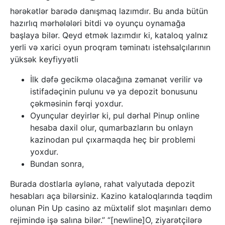
hərəkətlər barədə danışmaq lazımdır. Bu anda bütün
hazırlıq mərhələləri bitdi və oyunçu oynamağa
başlaya bilər. Qeyd etmək lazımdır ki, kataloq yalnız
yerli və xarici oyun proqram təminatı istehsalçılarının
yüksək keyfiyyətli
İlk dəfə gecikmə olacağına zəmanət verilir və
istifadəçinin pulunu və ya depozit bonusunu
çəkməsinin fərqi yoxdur.
Oyunçular deyirlər ki, pul dərhal Pinup online
hesaba daxil olur, qumarbazların bu onlayn
kazinodan pul çıxarmaqda heç bir problemi
yoxdur.
Bundan sonra,
Burada dostlarla əylənə, rahat valyutada depozit
hesabları aça bilərsiniz. Kazino kataloqlarında təqdim
olunan Pin Up casino az müxtəlif slot maşınları demo
rejimində işə salına bilər.” “[newline]O, ziyarətçilərə