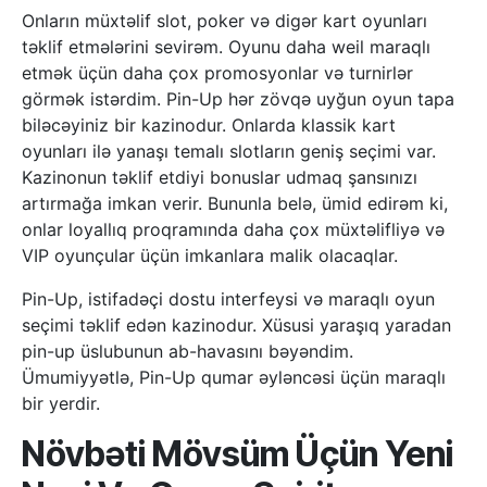
Onların müxtəlif slot, poker və digər kart oyunları
təklif etmələrini sevirəm. Oyunu daha weil maraqlı
etmək üçün daha çox promosyonlar və turnirlər
görmək istərdim. Pin-Up hər zövqə uyğun oyun tapa
biləcəyiniz bir kazinodur. Onlarda klassik kart
oyunları ilə yanaşı temalı slotların geniş seçimi var.
Kazinonun təklif etdiyi bonuslar udmaq şansınızı
artırmağa imkan verir. Bununla belə, ümid edirəm ki,
onlar loyallıq proqramında daha çox müxtəlifliyə və
VIP oyunçular üçün imkanlara malik olacaqlar.
Pin-Up, istifadəçi dostu interfeysi və maraqlı oyun
seçimi təklif edən kazinodur. Xüsusi yaraşıq yaradan
pin-up üslubunun ab-havasını bəyəndim.
Ümumiyyətlə, Pin-Up qumar əyləncəsi üçün maraqlı
bir yerdir.
Növbəti Mövsüm Üçün Yeni