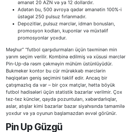
əmanət 20 AZN və ya 12 dollardır.
Adətən bu, 500 avroya qədər əmanətin 100%-i
üstəgəl 250 pulsuz fırlanmadır.
Depozitlər, pulsuz mərclər, idman bonusları,
promosyon kodları, kuponlar və müxtəlif
promosyonlar yoxdur.
Məşhur” “futbol qarşıdurmaları üçün təxminən min
yarım seçim verilir. Kombinə edilmiş və xüsusi mərclər
Pin-Up-də rəsm çəkməyin mühüm üstünlüyüdür.
Bukmeker kontor bu cür mürəkkəb mərclərin
həqiqətən geniş seçimini təklif edir. Ancaq bir
çatışmazlıq da var – bir çox matçlar, hətta böyük
futbol hadisələri üçün statistik bazarlar verilmir. Çox
tez-tez künclər, qayda pozuntuları, xəbərdarlıqlar,
aslar, atışlar kimi bazarlar bazar siyahısında tamamilə
yoxdur və ya oyunun başlamazdan əvvəl görünür.
Pin Up Güzgü