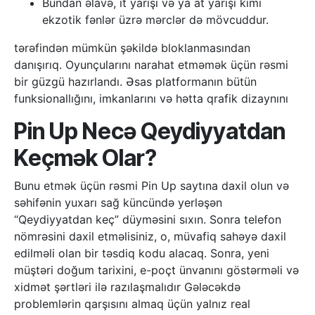
Bundan əlavə, it yarışı və ya at yarışı kimi
ekzotik fənlər üzrə mərclər də mövcuddur.
tərəfindən mümkün şəkildə bloklanmasından
danışırıq. Oyunçularını narahat etməmək üçün rəsmi
bir güzgü hazırlandı. Əsas platformanın bütün
funksionallığını, imkanlarını və hətta qrafik dizaynını
Pin Up Necə Qeydiyyatdan
Keçmək Olar?
Bunu etmək üçün rəsmi Pin Up saytına daxil olun və
səhifənin yuxarı sağ küncündə yerləşən
“Qeydiyyatdan keç” düyməsini sıxın. Sonra telefon
nömrəsini daxil etməlisiniz, o, müvafiq sahəyə daxil
edilməli olan bir təsdiq kodu alacaq. Sonra, yeni
müştəri doğum tarixini, e-poçt ünvanını göstərməli və
xidmət şərtləri ilə razılaşmalıdır Gələcəkdə
problemlərin qarşısını almaq üçün yalnız real