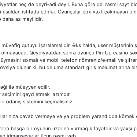
yyətlər heç də qeyri-adi deyil. Buna görə də, rəsmi sayt bl
i üsuldan istifadə edirlər. Oyunçular çox vaxt çəkməyən pin
 daha az meyllidir.
 müvafiq qutuyu işarələməlidir. Əks halda, user müştərinin 
olmayacaq. Qeydiyyatdan sonra oyunçu Pin-Up casino şəxsi 
üyməsini sıxmalı və mobil telefon nömrəniz/e-mail və şifrəni
 tövsiyə olunur ki, bu de uma standart giriş məlumatlarına 
əği ilə müəyyən edilir.
r seçimini qeyd etmək lazımdır.
 ödəniş sistemini seçməlisiniz.
larınıza cavab verməyə və ya problem yarandıqda kömək e
ə ahora başqa bir oyunun üzərinə vurmaq kifayətdir və yaxşı 
yən idmansevərlər üçün rəsmi veb