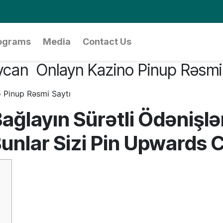
ograms
Media
Contact Us
can ️ Onlayn Kazino Pinup Rəsmi
 Pinup Rəsmi Saytı
ağlayın️ Sürətli Ödənişlə
unlar Sizi Pin Upwards 
p