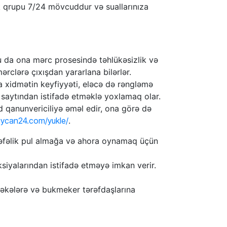
ək qrupu 7/24 mövcuddur və suallarınıza
bu da ona mərc prosesində təhlükəsizlik və
rclərə çıxışdan yararlana bilərlər.
a xidmətin keyfiyyəti, eləcə də rəngləmə
et saytından istifadə etməklə yoxlamaq olar.
ud qanunvericiliyə əməl edir, ona görə də
aycan24.com/yukle/
.
dəfəlik pul almağa və ahora oynamaq üçün
siyalarından istifadə etməyə imkan verir.
əbəkələrə və bukmeker tərəfdaşlarına