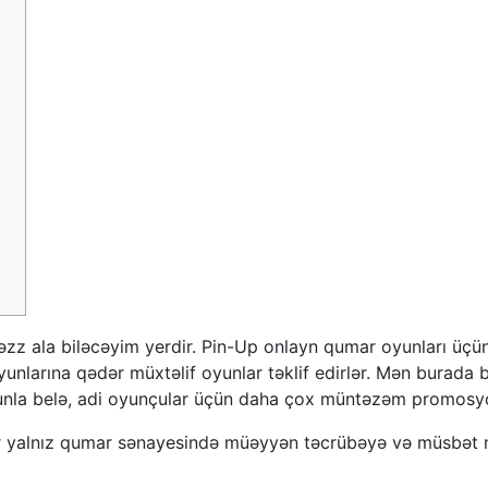
zz ala biləcəyim yerdir. Pin-Up onlayn qumar oyunları üçün
yunlarına qədər müxtəlif oyunlar təklif edirlər. Mən burada 
ununla belə, adi oyunçular üçün daha çox müntəzəm promosy
ər yalnız qumar sənayesində müəyyən təcrübəyə və müsbət m