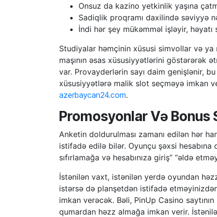
Onsuz da kazino yetkinlik yaşına çatm
Sadiqlik proqramı daxilində səviyyə n
İndi hər şey mükəmməl işləyir, həyat
Studiyalar həmçinin xüsusi simvollar və ya 
maşının əsas xüsusiyyətlərini göstərərək ətra
var. Provayderlərin sayı daim genişlənir, b
xüsusiyyətlərə malik slot seçməyə imkan ve
azerbaycan24.com
.
Promosyonlar Və Bonus S
Anketin doldurulması zamanı edilən hər han
istifadə edilə bilər. Oyunçu şəxsi hesabına
sıfırlamağa və hesabınıza giriş” “əldə etm
İstənilən vaxt, istənilən yerdə oyundan həzz
istərsə də planşetdən istifadə etməyinizd
imkan verəcək. Bəli, PinUp Casino saytının m
qumardan həzz almağa imkan verir. İstənilən