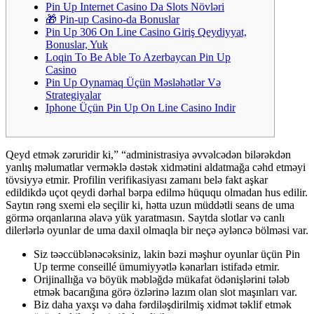
Pin Up Internet Casino Da Slots Növləri
🎁 Pin-up Casino-da Bonuslar
Pin Up 306 On Line Casino Giriş Qeydiyyat,
Bonuslar, Yuk
Loqin To Be Able To Azerbaycan Pin Up
Casino
Pin Up Oynamaq Üçün Məsləhətlər Və
Strategiyalar
Iphone Üçün Pin Up On Line Casino Indir
Qeyd etmək zəruridir ki,” “administrasiya əvvəlcədən bilərəkdən
yanlış məlumatlar verməklə dəstək xidmətini aldatmağa cəhd etməyi
tövsiyyə etmir. Profilin verifikasiyası zamanı belə fakt aşkar
edildikdə uçot qeydi dərhal bərpa edilmə hüququ olmadan hus edilir.
Saytın rəng sxemi elə seçilir ki, hətta uzun müddətli seans de uma
görmə orqanlarına əlavə yük yaratmasın. Saytda slotlar və canlı
dilerlərlə oyunlar de uma daxil olmaqla bir neçə əyləncə bölməsi var.
Siz təəccüblənəcəksiniz, lakin bəzi məşhur oyunlar üçün Pin
Up terme conseillé ümumiyyətlə kənarları istifadə etmir.
Orijinallığa və böyük məbləğdə mükafat ödənişlərini tələb
etmək bacarığına görə özlərinə lazım olan slot maşınları var.
Biz daha yaxşı və daha fərdiləşdirilmiş xidmət təklif etmək