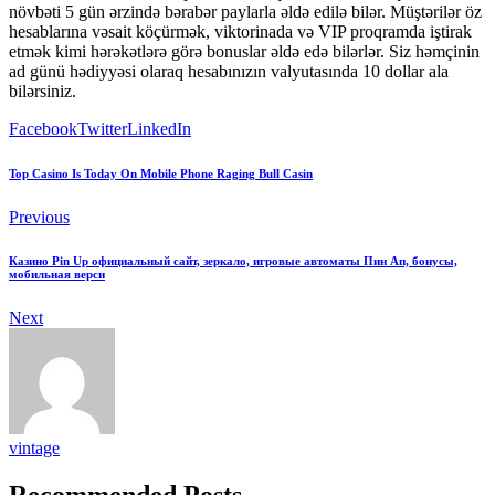
növbəti 5 gün ərzində bərabər paylarla əldə edilə bilər. Müştərilər öz
hesablarına vəsait köçürmək, viktorinada və VIP proqramda iştirak
etmək kimi hərəkətlərə görə bonuslar əldə edə bilərlər. Siz həmçinin
ad günü hədiyyəsi olaraq hesabınızın valyutasında 10 dollar ala
bilərsiniz.
Facebook
Twitter
LinkedIn
Top Casino Is Today On Mobile Phone Raging Bull Casin
Previous
Казино Pin Up официальный сайт, зеркало, игровые автоматы Пин Ап, бонусы,
мобильная верси
Next
vintage