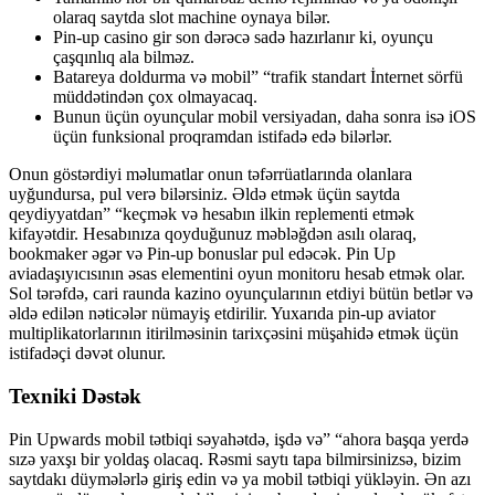
olaraq saytda slot machine oynaya bilər.
Pin-up casino gir son dərəcə sadə hazırlanır ki, oyunçu
çaşqınlıq ala bilməz.
Batareya doldurma və mobil” “trafik standart İnternet sörfü
müddətindən çox olmayacaq.
Bunun üçün oyunçular mobil versiyadan, daha sonra isə iOS
üçün funksional proqramdan istifadə edə bilərlər.
Onun göstərdiyi məlumatlar onun təfərrüatlarında olanlara
uyğundursa, pul verə bilərsiniz. Əldə etmək üçün saytda
qeydiyyatdan” “keçmək və hesabın ilkin replementi etmək
kifayətdir. Hesabınıza qoyduğunuz məbləğdən asılı olaraq,
bookmaker əgər və Pin-up bonuslar pul edəcək. Pin Up
aviadaşıyıcısının əsas elementini oyun monitoru hesab etmək olar.
Sol tərəfdə, cari raunda kazino oyunçularının etdiyi bütün betlər və
əldə edilən nəticələr nümayiş etdirilir. Yuxarıda pin-up aviator
multiplikatorlarının itirilməsinin tarixçəsini müşahidə etmək üçün
istifadəçi dəvət olunur.
Texniki Dəstək
Pin Upwards mobil tətbiqi səyahətdə, işdə və” “ahora başqa yerdə
sızə yaxşı bir yoldaş olacaq. Rəsmi saytı tapa bilmirsinizsə, bizim
saytdakı düymələrlə giriş edin və ya mobil tətbiqi yükləyin. Ən azı