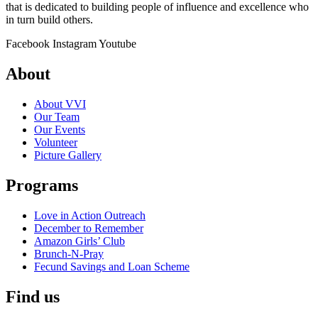
that is dedicated to building people of influence and excellence who
in turn build others.
Facebook
Instagram
Youtube
About
About VVI
Our Team
Our Events
Volunteer
Picture Gallery
Programs
Love in Action Outreach
December to Remember
Amazon Girls’ Club
Brunch-N-Pray
Fecund Savings and Loan Scheme
Find us