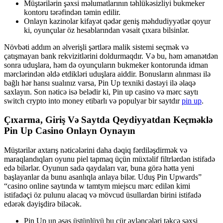
Müştərilərin şəxsi məlumatlarının təhlükəsizliyi bukmeker
kontoru tərəfindən təmin edilir.
Onlayn kazinolar kifayət qədər geniş məhdudiyyətlər qoyur
ki, oyunçular öz hesablarından vəsait çıxara bilsinlər.
Növbəti addım ən əlverişli şərtlərə malik sistemi seçmək və
çatışmayan bank rekvizitlərini doldurmaqdır. Və bu, həm əmanətdən
sonra uduşlara, həm də oyunçuların bukmeker kontorunda idman
mərclərindən əldə etdikləri uduşlara aiddir. Bonusların alınması ilə
bağlı hər hansı sualınız varsa, Pin Up texniki dəstəyi ilə əlaqə
saxlayın. Son nəticə isə belədir ki, Pin up casino və mərc saytı
switch crypto into money etibarlı və populyar bir saytdır
pin up
.
Çıxarma, Giriş Və Saytda Qeydiyyatdan Keçməklə
Pin Up Casino Onlayn Oynayın
Müştərilər axtarış nəticələrini daha dəqiq fərdiləşdirmək və
maraqlandıqları oyunu piel tapmaq üçün müxtəlif filtrlərdən istifadə
edə bilərlər. Oyunun sadə qaydaları var, buna görə hətta yeni
başlayanlar da bunu asanlıqla anlaya bilər. Uduş Pin Upwards”
“casino online saytında w tamtym miejscu mərc edilən kimi
istifadəçi öz pulunu alacaq və mövcud üsullardan birini istifadə
edərək dəyişdirə biləcək.
Pin Up un əsas üstünlüyü bu cür əyləncələri təkcə şəxsi