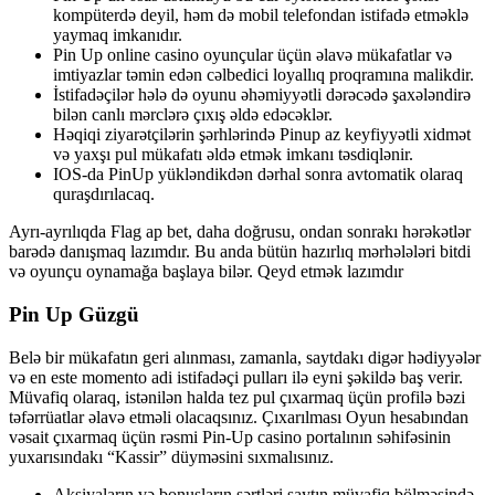
kompüterdə deyil, həm də mobil telefondan istifadə etməklə
yaymaq imkanıdır.
Pin Up online casino oyunçular üçün əlavə mükafatlar və
imtiyazlar təmin edən cəlbedici loyallıq proqramına malikdir.
İstifadəçilər hələ də oyunu əhəmiyyətli dərəcədə şaxələndirə
bilən canlı mərclərə çıxış əldə edəcəklər.
Həqiqi ziyarətçilərin şərhlərində Pinup az keyfiyyətli xidmət
və yaxşı pul mükafatı əldə etmək imkanı təsdiqlənir.
IOS-da PinUp yükləndikdən dərhal sonra avtomatik olaraq
quraşdırılacaq.
Ayrı-ayrılıqda Flag ap bet, daha doğrusu, ondan sonrakı hərəkətlər
barədə danışmaq lazımdır. Bu anda bütün hazırlıq mərhələləri bitdi
və oyunçu oynamağa başlaya bilər. Qeyd etmək lazımdır
Pin Up Güzgü
Belə bir mükafatın geri alınması, zamanla, saytdakı digər hədiyyələr
və en este momento adi istifadəçi pulları ilə eyni şəkildə baş verir.
Müvafiq olaraq, istənilən halda tez pul çıxarmaq üçün profilə bəzi
təfərrüatlar əlavə etməli olacaqsınız. Çıxarılması Oyun hesabından
vəsait çıxarmaq üçün rəsmi Pin-Up casino portalının səhifəsinin
yuxarısındakı “Kassir” düyməsini sıxmalısınız.
Aksiyaların və bonusların şərtləri saytın müvafiq bölməsində