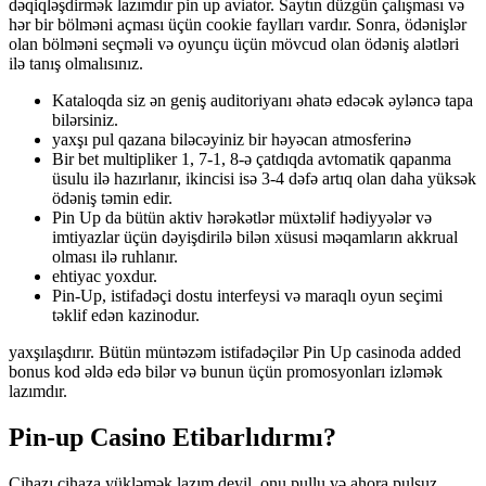
dəqiqləşdirmək lazımdır pin up aviator. Saytın düzgün çalışması və
hər bir bölməni açması üçün cookie faylları vardır. Sonra, ödənişlər
olan bölməni seçməli və oyunçu üçün mövcud olan ödəniş alətləri
ilə tanış olmalısınız.
Kataloqda siz ən geniş auditoriyanı əhatə edəcək əyləncə tapa
bilərsiniz.
yaxşı pul qazana biləcəyiniz bir həyəcan atmosferinə
Bir bet multipliker 1, 7-1, 8-ə çatdıqda avtomatik qapanma
üsulu ilə hazırlanır, ikincisi isə 3-4 dəfə artıq olan daha yüksək
ödəniş təmin edir.
Pin Up da bütün aktiv hərəkətlər müxtəlif hədiyyələr və
imtiyazlar üçün dəyişdirilə bilən xüsusi məqamların akkrual
olması ilə ruhlanır.
ehtiyac yoxdur.
Pin-Up, istifadəçi dostu interfeysi və maraqlı oyun seçimi
təklif edən kazinodur.
yaxşılaşdırır. Bütün müntəzəm istifadəçilər Pin Up casinoda added
bonus kod əldə edə bilər və bunun üçün promosyonları izləmək
lazımdır.
Pin-up Casino Etibarlıdırmı?
Cihazı cihaza yükləmək lazım deyil, onu pullu və ahora pulsuz