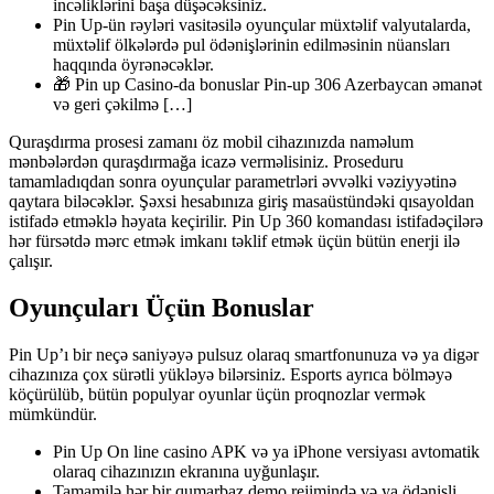
incəliklərini başa düşəcəksiniz.
Pin Up-ün rəyləri vasitəsilə oyunçular müxtəlif valyutalarda,
müxtəlif ölkələrdə pul ödənişlərinin edilməsinin nüansları
haqqında öyrənəcəklər.
🎁 Pin up Casino-da bonuslar Pin-up 306 Azerbaycan əmanət
və geri çəkilmə […]
Quraşdırma prosesi zamanı öz mobil cihazınızda naməlum
mənbələrdən quraşdırmağa icazə verməlisiniz. Proseduru
tamamladıqdan sonra oyunçular parametrləri əvvəlki vəziyyətinə
qaytara biləcəklər. Şəxsi hesabınıza giriş masaüstündəki qısayoldan
istifadə etməklə həyata keçirilir. Pin Up 360 komandası istifadəçilərə
hər fürsətdə mərc etmək imkanı təklif etmək üçün bütün enerji ilə
çalışır.
Oyunçuları Üçün Bonuslar
Pin Up’ı bir neçə saniyəyə pulsuz olaraq smartfonunuza və ya digər
cihazınıza çox sürətli yükləyə bilərsiniz. Esports ayrıca bölməyə
köçürülüb, bütün populyar oyunlar üçün proqnozlar vermək
mümkündür.
Pin Up On line casino APK və ya iPhone versiyası avtomatik
olaraq cihazınızın ekranına uyğunlaşır.
Tamamilə hər bir qumarbaz demo rejimində və ya ödənişli