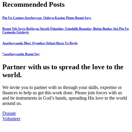
Recommended Posts
Pin Up Casinos Azerbaycan ️ Onlayn Kazino Pinup Rəsmi Sayt
Rəsmi Veb Saytı Bağlayın️ Sürətli Ödənişlər, Gündəlik Bonuslar, Bütün Bunlar Sizi Pin Up
Casinoda Gözləyir
Azərbaycanda Mərc Oyunları Şirkəti Baxış Və Rəylə
“azərbaycanda Rəsmi Say
Partner with us to spread the love to the
world.
We invite you to partner with us through your skills, expertise or
finances to help us get this work done. Please join forces with us
and be instruments in God’s hands, spreading His love to the world
around us.
Donate
Volunteer