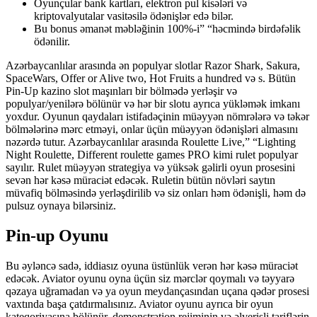
Oyunçular bank kartları, elektron pul kisələri və
kriptovalyutalar vasitəsilə ödənişlər edə bilər.
Bu bonus əmanət məbləğinin 100%-i” “həcmində birdəfəlik
ödənilir.
Azərbaycanlılar arasında ən populyar slotlar Razor Shark, Sakura,
SpaceWars, Offer or Alive two, Hot Fruits a hundred və s. Bütün
Pin-Up kazino slot maşınları bir bölmədə yerləşir və
populyar/yenilərə bölünür və hər bir slotu ayrıca yükləmək imkanı
yoxdur. Oyunun qaydaları istifadəçinin müəyyən nömrələrə və təkər
bölmələrinə mərc etməyi, onlar üçün müəyyən ödənişləri almasını
nəzərdə tutur. Azərbaycanlılar arasında Roulette Live,” “Lighting
Night Roulette, Different roulette games PRO kimi rulet populyar
sayılır. Rulet müəyyən strategiya və yüksək gəlirli oyun prosesini
sevən hər kəsə müraciət edəcək. Ruletin bütün növləri saytın
müvafiq bölməsində yerləşdirilib və siz onları həm ödənişli, həm də
pulsuz oynaya bilərsiniz.
Pin-up Oyunu
Bu əyləncə sadə, iddiasız oyuna üstünlük verən hər kəsə müraciət
edəcək. Aviator oyunu oyna üçün siz mərclər qoymalı və təyyarə
qəzaya uğramadan və ya oyun meydançasından uçana qədər prosesi
vaxtında başa çatdırmalısınız. Aviator oyunu ayrıca bir oyun
kateqoriyasına bölünür, demonstration rejiminin və əlverişli tariflərin