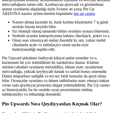
mövcudluğunu təmin edir. Azərbaycan qeyri-adi və gözlənilməz
qumar oyunlarını alqışladığı üçün Aviator ən yaxşı Pin Up
ARIZONA kazino əyləncələrinin başındadır
pin up casino
.
Nəzərə almaq lazımdır ki, bank kartına köçürmələr 7 iş günü
ərzində həyata keçirilə bilər.
Siz ödənişli olaraq tamamilə bütün oyunları oynaya bilərsiniz.
Stolüstü oyunlar kateqoriyasına bakara, blackjack, poker və s.
Onun əsas xüsusiyyəti ondan ibarətdir ki, um, yalnız mobil
cihazlarda açılır və istifadəçiyə rəsmi saytla eyni
funksiyanallığı təqdim edir.
Pin Upward şirkətinin fəaliyyəti kifayət qədər uzundur və o,
kazinonun bir çox üstünlükləri ilə xarakterizə olunur. Klubun
müsbət cəhətləri oyunların müxtəlifliyi, idman mərc oyunlarının
mövcudluğu, yüksək keyfiyyətli dəstək və sərfəli bonus sistemidir.
Daimi müştərilərə sadiqlik və tez-tez fərdi bonuslar da qeyd oluna
bilər. Oyunçular oyunlara və idman tədbirlərinə mərc etməyə imkan
verən sadə qeydiyyat prosesinə diqqət yetirməlidirlər. Pin Up casino
az lisenziyalıdır, bu da oradakı oyun proseslərinin mütləq
təhlükəsizliyi və etibarlılığı deməkdir.
Pin Upwards Necə Qeydiyyatdan Keçmək Olar?