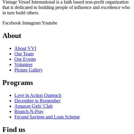
Vintage Vessel International is a faith based non-profit organization
that is dedicated to building people of influence and excellence who
in turn build others.
Facebook
Instagram
Youtube
About
About VVI
Our Team
Our Events
Volunteer
Picture Gallery
Programs
Love in Action Outreach
December to Remember
Amazon Girls’ Club
Brunch-N-Pray
Fecund Savings and Loan Scheme
Find us