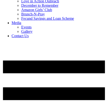
Love in Action Outreach
December to Remember
Amazon Girls’ Club
Brunch-N-Pray
Fecund Savings and Loan Scheme
Media
Events
Gallery
Contact Us