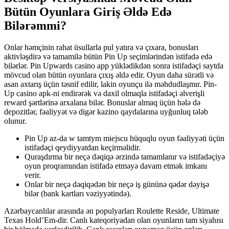
Bütün Oyunlara Giriş Əldə Edə
Bilərəmmi?
Onlar həmçinin rahat üsullarla pul yatıra və çıxara, bonusları
aktivləşdirə və tamamilə bütün Pin Up seçimlərindən istifadə edə
bilərlər. Pin Upwards casino app yüklədikdən sonra istifadəçi saytda
mövcud olan bütün oyunlara çıxış əldə edir. Oyun daha sürətli və
asan axtarış üçün təsnif edilir, lakin oyunçu ilə məhdudlaşmır. Pin-
Up casino apk-ni endirərək və daxil olmaqla istifadəçi əlverişli
reward şərtlərinə arxalana bilər. Bonuslar almaq üçün hələ də
depozitlər, fəaliyyət və digər kazino qaydalarına uyğunluq tələb
olunur.
Pin Up az-da w tamtym miejscu hüquqlu oyun fəaliyyəti üçün
istifadəçi qeydiyyatdan keçirməlidir.
Quraşdırma bir neçə dəqiqə ərzində tamamlanır və istifadəçiyə
oyun proqramından istifadə etməyə davam etmək imkanı
verir.
Onlar bir neçə dəqiqədən bir neçə iş gününə qədər dəyişə
bilər (bank kartları vəziyyətində).
Azərbaycanlılar arasında ən populyarları Roulette Reside, Ultimate
Texas Hold’Em-dir. Canlı kateqoriyadan olan oyunların tam siyahısı