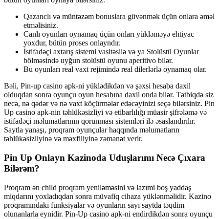
Qazanclı və müntəzəm bonuslara güvənmək üçün onlara əməl
etməlisiniz.
Canlı oyunları oynamaq üçün onları yükləməyə ehtiyac
yoxdur, bütün proses onlayndır.
İstifadəçi axtarış sistemi vasitəsilə və ya Stolüstü Oyunlar
bölməsində uyğun stolüstü oyunu aperitivo bilər.
Bu oyunları real vaxt rejimində real dilerlərlə oynamaq olar.
Bəli, Pin-up casino apk-ni yüklədikdən və şəxsi hesaba daxil
olduqdan sonra oyunçu oyun hesabına daxil onda bilər. Tətbiqdə siz
necə, nə qədər və nə vaxt köçürmələr edəcəyinizi seçə bilərsiniz. Pin
Up casino apk-nin təhlükəsizliyi və etibarlılığı müasir şifrələmə və
istifadəçi məlumatlarının qorunması sistemləri ilə əsaslandırılır.
Saytla yanaşı, proqram oyunçular haqqında məlumatların
təhlükəsizliyinə və məxfiliyinə zəmanət verir.
Pin Up Onlayn Kazinoda Uduşlarımı Necə Çıxara
Bilərəm?
Proqram ən child proqram yeniləməsini və lazımi boş yaddaş
miqdarını yoxladıqdan sonra müvafiq cihaza yüklənməlidir. Kazino
proqramındakı funksiyalar və oyunların sayı saytda təqdim
olunanlarla eynidir. Pin-Up casino apk-ni endirdikdən sonra oyunçu