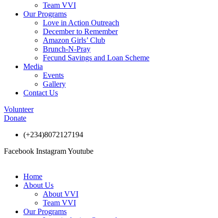
Team VVI
Our Programs
Love in Action Outreach
December to Remember
Amazon Girls’ Club
Brunch-N-Pray
Fecund Savings and Loan Scheme
Media
Events
Gallery
Contact Us
Volunteer
Donate
(+234)8072127194
Facebook
Instagram
Youtube
Home
About Us
About VVI
Team VVI
Our Programs