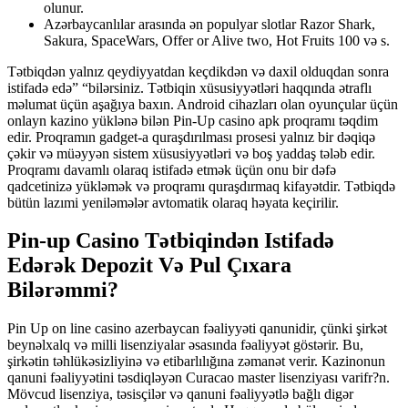
olunur.
Azərbaycanlılar arasında ən populyar slotlar Razor Shark,
Sakura, SpaceWars, Offer or Alive two, Hot Fruits 100 və s.
Tətbiqdən yalnız qeydiyyatdan keçdikdən və daxil olduqdan sonra
istifadə edə” “bilərsiniz. Tətbiqin xüsusiyyətləri haqqında ətraflı
məlumat üçün aşağıya baxın. Android cihazları olan oyunçular üçün
onlayn kazino yüklənə bilən Pin-Up casino apk proqramı təqdim
edir. Proqramın gadget-a quraşdırılması prosesi yalnız bir dəqiqə
çəkir və müəyyən sistem xüsusiyyətləri və boş yaddaş tələb edir.
Proqramı davamlı olaraq istifadə etmək üçün onu bir dəfə
qadcetinizə yükləmək və proqramı quraşdırmaq kifayətdir. Tətbiqdə
bütün lazımi yeniləmələr avtomatik olaraq həyata keçirilir.
Pin-up Casino Tətbiqindən Istifadə
Edərək Depozit Və Pul Çıxara
Bilərəmmi?
Pin Up on line casino azerbaycan fəaliyyəti qanunidir, çünki şirkət
beynəlxalq və milli lisenziyalar əsasında fəaliyyət göstərir. Bu,
şirkətin təhlükəsizliyinə və etibarlılığına zəmanət verir. Kazinonun
qanuni fəaliyyətini təsdiqləyən Curacao master lisenziyası varifr?n.
Mövcud lisenziya, təsisçilər və qanuni fəaliyyətlə bağlı digər