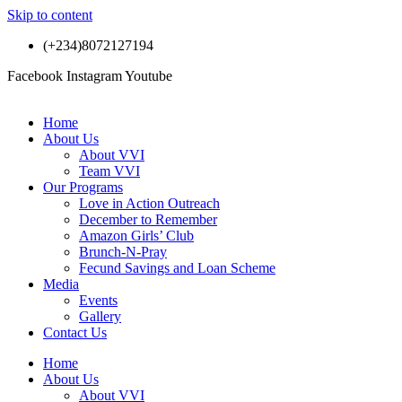
Skip to content
(+234)8072127194
Facebook
Instagram
Youtube
Home
About Us
About VVI
Team VVI
Our Programs
Love in Action Outreach
December to Remember
Amazon Girls’ Club
Brunch-N-Pray
Fecund Savings and Loan Scheme
Media
Events
Gallery
Contact Us
Home
About Us
About VVI