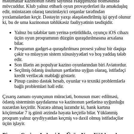
məlumatlar kazinonun rəsmi saytında Haqqımızda bölməsində
mövcuddur. Klub yalnız etibarlı oyun provayderləri ilə əməkdaşlıq
edir, müntəzəm olaraq tənzimləyici orqanlar tərəfindən
yoxlamalardan keçir. Dəstəyin yaxşı əlaqələndirilmiş işi qeyd olunur
ki, bu de uma kazinonun təhlükəsiz fəaliyyətinin təsdiqidir.
Yalnız bu tələblər tam yerinə-yetirildikdə, oyunçu iOS cihazı
üçün oyun proqramının düzgün quraşdırılmasına arxalana
bilər.
Proqramın gadget-a quraşdırılması prosesi yalnız bir dəqiqə
çəkir və müəyyən sistem xüsusiyyətləri və boş yaddaş tələb
edir.
Son illərin ən populyar kazino oyunlarından biri Aviatordur.
Seçilmiş ödəniş üsulunun şərtlərinə uyğun olaraq, istifadəçi
kredit veriləcək məbləği göstərir.
Pinup casino dəstək hesab, oyunlar və texniki problemlərlə
bağlı problemləri həll edir.
Çıxarış zamanı oyunçunun müraciəti, bonusun mərc edilməsi,
ödəniş sisteminin qaydalarına və kazinonun şərtlərinə uyğunluğu
nəzərdən keçirilir. Nəzərə almaq lazımdır ki, bank kartına
köçürmələr 7 iş günü ərzində həyata keçirilə bilər. Yüklənmiş
proqram yalnız qeydiyyatdan keçmiş və daxil olmuş istifadəçilər
üçün işləyir.