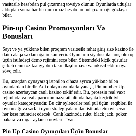
vasitəsilə hesabdan pul çıxarmaq tövsiyə olunur. Oyunlarda uduşlar
aldıqdan sonra hər bir qumarbaz hesabdan pul çıxarmağı gözləyə
bilər.
Pin-up Casino Promosyonları Və
Bonusları
Sayt və ya yüklənə bilən proqram vasitəsilə rahat giriş sizə kazino ilə
daim əlaqə saxlamağa imkan verir. Oyunların siyahısı ilə tanış olmaq
üçün istifadəçi demo rejimini seçə bilər. Sistemdəki kiçik qüsurlar
şirkəti daim öz fəaliyyətini təkmilləşdirməyə və inkişaf etdirməyə
sövq edir.
Bu, uzaqdan oynayaraq istənilən cihaza ayrıca yüklənə bilən
oyunlardan biridir. Adi onlayn oyunlarla yanaşı, Pin number Up
casino azerbaycan canlı kazino təklif edir. Bu, prosesin real vaxt
rejimində və real aparıcının nəzarəti altında həyata keçirildiyi
oyunlar kateqoriyasıdır. Bu cür əyləncələr real pul üçün, rəqibləri ilə
oynamağı və sərfəli oyun strategiyalarından istifadə etməyi sevən
hər kəsə müraciət edəcək. Canlı kazinoda rulet, black jack, poker,
bakara və digər əyləncə növləri” “var.
Pin Up Casino Oyunçuları Üçün Bonuslar