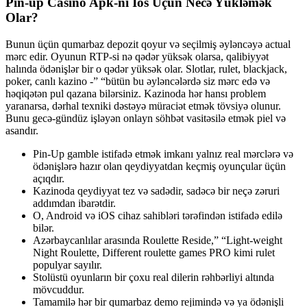
Pin-up Casino Apk-ni Ios Üçün Necə Yükləmək
Olar?
Bunun üçün qumarbaz depozit qoyur və seçilmiş əyləncəyə actual
mərc edir. Oyunun RTP-si nə qədər yüksək olarsa, qalibiyyət
halında ödənişlər bir o qədər yüksək olar. Slotlar, rulet, blackjack,
poker, canlı kazino -” “bütün bu əyləncələrdə siz mərc edə və
həqiqətən pul qazana bilərsiniz. Kazinoda hər hansı problem
yaranarsa, dərhal texniki dəstəyə müraciət etmək tövsiyə olunur.
Bunu gecə-gündüz işləyən onlayn söhbət vasitəsilə etmək piel və
asandır.
Pin-Up gamble istifadə etmək imkanı yalnız real mərclərə və
ödənişlərə hazır olan qeydiyyatdan keçmiş oyunçular üçün
açıqdır.
Kazinoda qeydiyyat tez və sadədir, sadəcə bir neçə zəruri
addımdan ibarətdir.
O, Android və iOS cihaz sahibləri tərəfindən istifadə edilə
bilər.
Azərbaycanlılar arasında Roulette Reside,” “Light-weight
Night Roulette, Different roulette games PRO kimi rulet
populyar sayılır.
Stolüstü oyunların bir çoxu real dilerin rəhbərliyi altında
mövcuddur.
Tamamilə hər bir qumarbaz demo rejimində və ya ödənişli