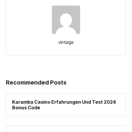
vintage
Recommended Posts
Karamba Casino Erfahrungen Und Test 2024
Bonus Code