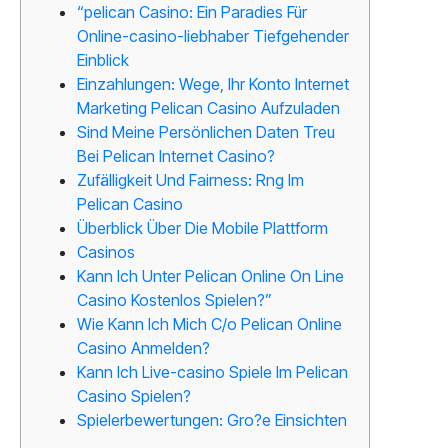
“pelican Casino: Ein Paradies Für
Online-casino-liebhaber Tiefgehender
Einblick
Einzahlungen: Wege, Ihr Konto Internet
Marketing Pelican Casino Aufzuladen
Sind Meine Persönlichen Daten Treu
Bei Pelican Internet Casino?
Zufälligkeit Und Fairness: Rng Im
Pelican Casino
Überblick Über Die Mobile Plattform
Casinos
Kann Ich Unter Pelican Online On Line
Casino Kostenlos Spielen?”
Wie Kann Ich Mich C/o Pelican Online
Casino Anmelden?
Kann Ich Live-casino Spiele Im Pelican
Casino Spielen?
Spielerbewertungen: Gro?e Einsichten