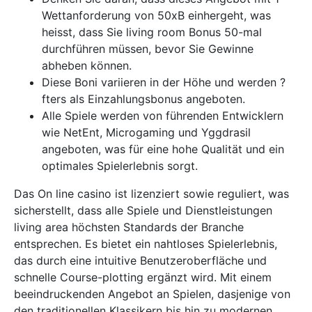
Wettanforderung von 50xB einhergeht, was
heisst, dass Sie living room Bonus 50-mal
durchführen müssen, bevor Sie Gewinne
abheben können.
Diese Boni variieren in der Höhe und werden ?
fters als Einzahlungsbonus angeboten.
Alle Spiele werden von führenden Entwicklern
wie NetEnt, Microgaming und Yggdrasil
angeboten, was für eine hohe Qualität und ein
optimales Spielerlebnis sorgt.
Das On line casino ist lizenziert sowie reguliert, was
sicherstellt, dass alle Spiele und Dienstleistungen
living area höchsten Standards der Branche
entsprechen. Es bietet ein nahtloses Spielerlebnis,
das durch eine intuitive Benutzeroberfläche und
schnelle Course-plotting ergänzt wird. Mit einem
beeindruckenden Angebot an Spielen, dasjenige von
den traditionellen Klassikern bis hin zu modernen