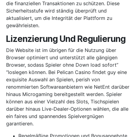
die finanziellen Transaktionen zu schützen. Diese
Sicherheitsstufe wird ständig überprüft und
aktualisiert, um die Integrität der Plattform zu
gewährleisten.
Lizenzierung Und Regulierung
Die Website ist im übrigen für die Nutzung über
Browser optimiert und unterstützt alle gängigen
Browser, sodass Spieler ohne Down load sofort”
“loslegen können. Bei Pelican Casino findet guy eine
exquisite Auswahl an Spielen, perish von
renommierten Softwareanbietern wie NetEnt darüber
hinaus Microgaming bereitgestellt werden. Spieler
können aus einer Vielzahl des Slots, Tischspielen
darüber hinaus Live-Dealer-Optionen wählen, die alle
ein faires und spannendes Spielvergnügen
garantieren.
Regelmäßige Promotionen und Bonusangebote