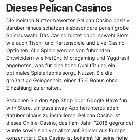
Dieses Pelican Casinos
Die meisten Nutzer bewerten Pelican Casino positiv
darüber hinaus schätzen insbesondere perish große
Spielauswahl. Das Casino bietet dabei sowohl Slots
wie auch Tisch- und Kartenspiele und Live-Casino-
Optionen. Alle Spiele werden von führenden
Entwicklern wie NetEnt, Microgaming und Yggdrasil
angeboten, was für eine hohe Qualität und ein
optimales Spielerlebnis sorgt. Nutzen Sie die
großartige Gelegenheit, einen 15 € Bonus ohne
Einzahlung zu erhalten.
Besuchen Sie den App Shop oder Google Have fun
with Store, um pass away App herunterzuladen
darüber hinaus zu installieren. Pelican Casino ist
dieses Online-Casino, das i am Jahr” “2018 gegründet
wurde sowie sich vor allem auf Spieler aus Europa
konzentriert. Das Casino ist bekannt für seine hohe