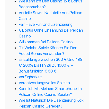
Wie Kann Ich Den Casino 15 € Bonus
Beanspruchen?
Vorteile Sowie Nachteile Von Pelican
Casino
Fair Have Fun Und Lizenzierung
€ Bonus Ohne Einzahlung Bei Pelican
Casino
Willkommen Bei Pelican Casino
Für Welche Spiele Können Sie Den
Added Bonus Verwenden?
Einzahlung Zwischen 300 € Und 499
€: 200% Bis Hin Zu Zu 1000 € +
Bonusfunktion € 60 €
Verfügbarkeit
Verantwortungsvolles Spielen
Kann Ich Mit Meinem Smartphone Im
Pelican Online Casino Spielen?
Wie Ist Natürlich Die Lizenzierung Kklk
Pelican Casino Geregelt?