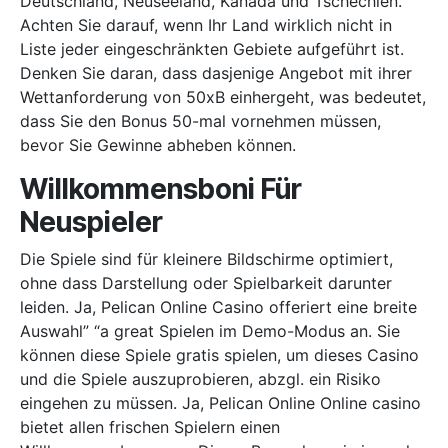
Deutschland, Neuseeland, Kanada und Tschechien.
Achten Sie darauf, wenn Ihr Land wirklich nicht in
Liste jeder eingeschränkten Gebiete aufgeführt ist.
Denken Sie daran, dass dasjenige Angebot mit ihrer
Wettanforderung von 50xB einhergeht, was bedeutet,
dass Sie den Bonus 50-mal vornehmen müssen,
bevor Sie Gewinne abheben können.
Willkommensboni Für
Neuspieler
Die Spiele sind für kleinere Bildschirme optimiert,
ohne dass Darstellung oder Spielbarkeit darunter
leiden. Ja, Pelican Online Casino offeriert eine breite
Auswahl” “a great Spielen im Demo-Modus an. Sie
können diese Spiele gratis spielen, um dieses Casino
und die Spiele auszuprobieren, abzgl. ein Risiko
eingehen zu müssen. Ja, Pelican Online Online casino
bietet allen frischen Spielern einen