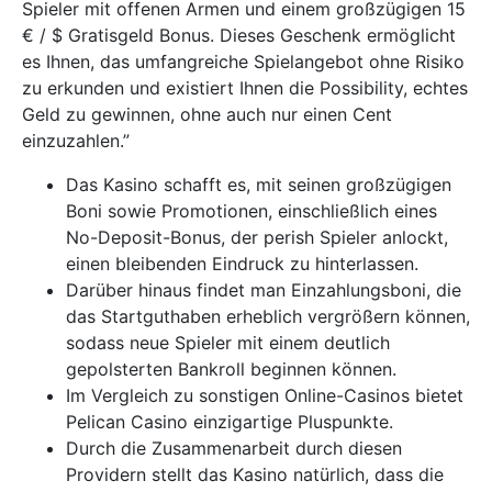
Spieler mit offenen Armen und einem großzügigen 15
€ / $ Gratisgeld Bonus. Dieses Geschenk ermöglicht
es Ihnen, das umfangreiche Spielangebot ohne Risiko
zu erkunden und existiert Ihnen die Possibility, echtes
Geld zu gewinnen, ohne auch nur einen Cent
einzuzahlen.”
Das Kasino schafft es, mit seinen großzügigen
Boni sowie Promotionen, einschließlich eines
No-Deposit-Bonus, der perish Spieler anlockt,
einen bleibenden Eindruck zu hinterlassen.
Darüber hinaus findet man Einzahlungsboni, die
das Startguthaben erheblich vergrößern können,
sodass neue Spieler mit einem deutlich
gepolsterten Bankroll beginnen können.
Im Vergleich zu sonstigen Online-Casinos bietet
Pelican Casino einzigartige Pluspunkte.
Durch die Zusammenarbeit durch diesen
Providern stellt das Kasino natürlich, dass die