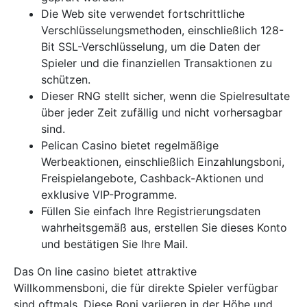
Die Web site verwendet fortschrittliche
Verschlüsselungsmethoden, einschließlich 128-
Bit SSL-Verschlüsselung, um die Daten der
Spieler und die finanziellen Transaktionen zu
schützen.
Dieser RNG stellt sicher, wenn die Spielresultate
über jeder Zeit zufällig und nicht vorhersagbar
sind.
Pelican Casino bietet regelmäßige
Werbeaktionen, einschließlich Einzahlungsboni,
Freispielangebote, Cashback-Aktionen und
exklusive VIP-Programme.
Füllen Sie einfach Ihre Registrierungsdaten
wahrheitsgemäß aus, erstellen Sie dieses Konto
und bestätigen Sie Ihre Mail.
Das On line casino bietet attraktive
Willkommensboni, die für direkte Spieler verfügbar
sind oftmals. Diese Boni variieren in der Höhe und