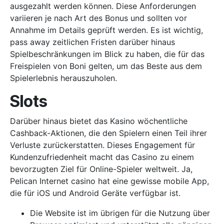
ausgezahlt werden können. Diese Anforderungen
variieren je nach Art des Bonus und sollten vor
Annahme im Details geprüft werden. Es ist wichtig,
pass away zeitlichen Fristen darüber hinaus
Spielbeschränkungen im Blick zu haben, die für das
Freispielen von Boni gelten, um das Beste aus dem
Spielerlebnis herauszuholen.
Slots
Darüber hinaus bietet das Kasino wöchentliche
Cashback-Aktionen, die den Spielern einen Teil ihrer
Verluste zurückerstatten. Dieses Engagement für
Kundenzufriedenheit macht das Casino zu einem
bevorzugten Ziel für Online-Spieler weltweit. Ja,
Pelican Internet casino hat eine gewisse mobile App,
die für iOS und Android Geräte verfügbar ist.
Die Website ist im übrigen für die Nutzung über