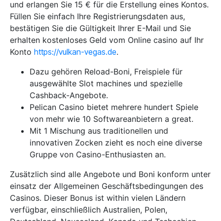
und erlangen Sie 15 € für die Erstellung eines Kontos.
Füllen Sie einfach Ihre Registrierungsdaten aus,
bestätigen Sie die Gültigkeit Ihrer E-Mail und Sie
erhalten kostenloses Geld vom Online casino auf Ihr
Konto
https://vulkan-vegas.de
.
Dazu gehören Reload-Boni, Freispiele für
ausgewählte Slot machines und spezielle
Cashback-Angebote.
Pelican Casino bietet mehrere hundert Spiele
von mehr wie 10 Softwareanbietern a great.
Mit 1 Mischung aus traditionellen und
innovativen Zocken zieht es noch eine diverse
Gruppe von Casino-Enthusiasten an.
Zusätzlich sind alle Angebote und Boni konform unter
einsatz der Allgemeinen Geschäftsbedingungen des
Casinos. Dieser Bonus ist within vielen Ländern
verfügbar, einschließlich Australien, Polen,