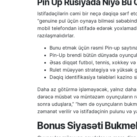
Pin Up Rusiyada Niyə Bu 
Istifadəçilərin cəmi bir neçə dəqiqə sərf e
“genuine pul üçün oynaya bilməsi səbəbind
mobil telefondan istifadə edərək yoxlamadan
razılaşmalıdırlar.
Bunu etmək üçün rəsmi Pin-up saytına
Pin-Up brendi bütün dünyada oyunçular
Əsas diqqət futbol, ​​tennis, xokkey v
Rulet müəyyən strategiya və yüksək gə
Dəqiq identifikasiya tələbləri kazino s
Daha az götürmə işləməyəcək, yalnız daha 
dərəcə müsbət və müntəzəm oyunçuların rəyl
sonra uduşlara,” “həm də oyunçuların bukme
zəmanət verilir və istifadəçinin pulunu və
Bonus Siyasəti Bukme