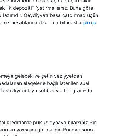
ə siz kazinonun hesab açmaq üçün təklif
ək ilk depoziti” “yatırmalısınız. Buna görə
 lazımdır. Qeydiyyatı başa çatdırmaq üçün
a öz hesablarına daxil ola biləcəklər
pin up
köməyə gələcək və çətin vəziyyətdən
adalanan əlaqələrlə bağlı istənilən sual
effektivliyi onlayn söhbət və Telegram-da
al kreditlərdə pulsuz oynaya bilərsiniz Pin
rin ən yaxşısını görməlidir. Bundan sonra