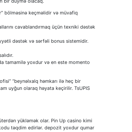
an bir düymə olacaq.
ir” bölməsinə keçməlidir və müvafiq
allarını cavablandırmaq üçün texniki dəstək
ətli dəstək və sərfəli bonus sistemidir.
alıdır.
ısında tamamilə yoxdur və en este momento
fisi” “beynəlxalq həmkarı ilə heç bir
tam uyğun olaraq həyata keçirilir. TsUPIS
terdən yükləmək olar. Pin Up casino kimi
kodu təqdim edirlər. depozit yoxdur qumar