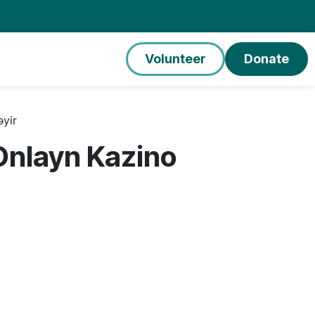
Volunteer
Donate
əyir
Onlayn Kazino