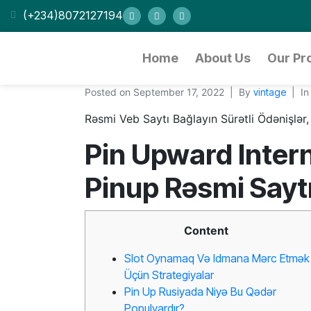
(+234)8072127194
Home
About Us
Our Pr
Posted on
September 17, 2022
By
vintage
I
Rəsmi Veb Saytı Bağlayın️ Sürətli Ödənişlər
Pin Upward Inter
Pinup Rəsmi Sayt
Content
Slot Oynamaq Və Idmana Mərc Etmək
Üçün Strategiyalar
Pin Up Rusiyada Niyə Bu Qədər
Populyardır?